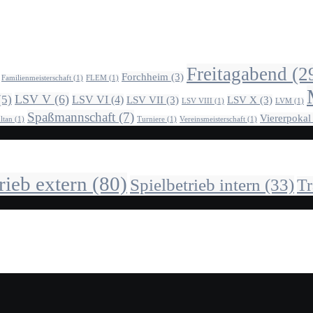
Freitagabend
(2
Forchheim
(3)
Familienmeisterschaft
(1)
FLEM
(1)
LSV V
(6)
(5)
LSV VI
(4)
LSV VII
(3)
LSV X
(3)
LSV VIII
(1)
LVM
(1)
Spaßmannschaft
(7)
Viererpokal
ltan
(1)
Turniere
(1)
Vereinsmeisterschaft
(1)
rieb extern
(80)
Spielbetrieb intern
(33)
Tr