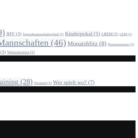
9)
Kinderpokal
(5)
JHV
(3)
LBEM
(2)
Jugendmannschaftspokal
(1)
LEM
(1)
Mannschaften
(46)
Monatsblitz
(8)
Normenturnier
(1)
(3)
Winterturnier
(2)
aining
(28)
Wer spielt wo?
(7)
Vorstand
(1)