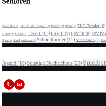
Senioren
Alle Beiträge nach Themen
ELO-Turnier
(6)
DJEM Willingen
(3)
Chess 960
(2)
DSAM
(2)
DVM
(2)
LSV I
(11)
LSV II
(7)
LSV III
(6)
LSV IV
LJEM
(2)
LJBEM
(1)
Schnellturnier
(11)
Schulschach
(3)
Open
(1)
Schachgeschichte
(1)
Simu
Alle Beiträge nach Kategorie
Spielbet
Sonstige Nachrichten
(20)
Jugend
(16)
Kontakt