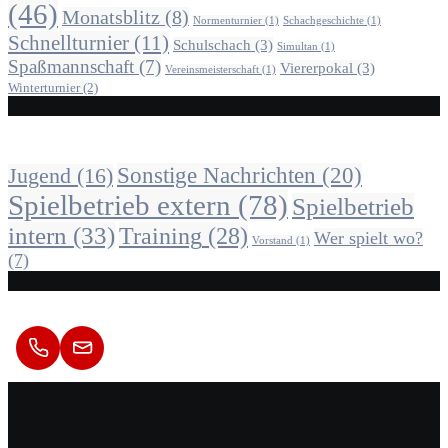
(46)
Monatsblitz
(8)
Normenturnier
(1)
Schachgeschichte
(1)
Schnellturnier
(11)
Schulschach
(3)
Simultan
(1)
Spaßmannschaft
(7)
Viererpokal
(3)
Vereinsmeisterschaft
(1)
Winterturnier
(2)
Alle Beiträge nach Kategorie
Sonstige Nachrichten
(20)
Jugend
(16)
Spielbetrieb extern
(78)
Spielbetrieb
intern
(33)
Training
(28)
Wer spielt wo?
Vorstand
(1)
(7)
Kontakt