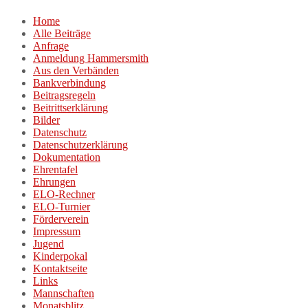
Zum
Home
Inhalt
Alle Beiträge
springen
Anfrage
Anmeldung Hammersmith
Aus den Verbänden
Bankverbindung
Beitragsregeln
Beitrittserklärung
Bilder
Datenschutz
Datenschutzerklärung
Dokumentation
Ehrentafel
Ehrungen
ELO-Rechner
ELO-Turnier
Förderverein
Impressum
Jugend
Kinderpokal
Kontaktseite
Links
Mannschaften
Monatsblitz