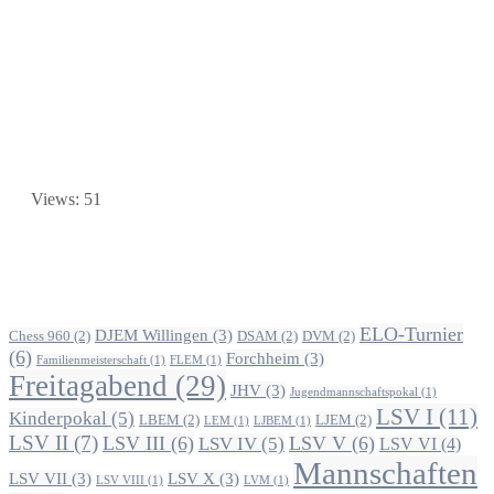
Views: 51
Alle Beiträge nach Themen
ELO-Turnier
DJEM Willingen
(3)
Chess 960
(2)
DSAM
(2)
DVM
(2)
(6)
Forchheim
(3)
Familienmeisterschaft
(1)
FLEM
(1)
Freitagabend
(29)
JHV
(3)
Jugendmannschaftspokal
(1)
LSV I
(11)
Kinderpokal
(5)
LBEM
(2)
LJEM
(2)
LEM
(1)
LJBEM
(1)
LSV II
(7)
LSV III
(6)
LSV V
(6)
LSV IV
(5)
LSV VI
(4)
Mannschaften
LSV VII
(3)
LSV X
(3)
LSV VIII
(1)
LVM
(1)