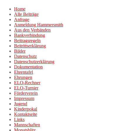
Zum
Home
Inhalt
Alle Beiträge
springen
Anfrage
Anmeldung Hammersmith
Aus den Verbänden
Bankverbindung
Beitragsregeln
Beitrittserklärung
Bilder
Datenschutz
Datenschutzerklärung
Dokumentation
Ehrentafel
Ehrungen
ELO-Rechner
ELO-Turnier
Förderverein
Impressum
Jugend
Kinderpokal
Kontaktseite
Links
Mannschaften
Monatsblitz