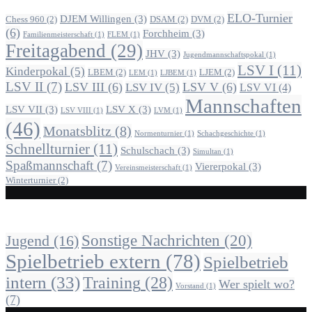
ELO-Turnier
DJEM Willingen
(3)
Chess 960
(2)
DSAM
(2)
DVM
(2)
(6)
Forchheim
(3)
Familienmeisterschaft
(1)
FLEM
(1)
Freitagabend
(29)
JHV
(3)
Jugendmannschaftspokal
(1)
LSV I
(11)
Kinderpokal
(5)
LBEM
(2)
LJEM
(2)
LEM
(1)
LJBEM
(1)
LSV II
(7)
LSV III
(6)
LSV V
(6)
LSV IV
(5)
LSV VI
(4)
Mannschaften
LSV VII
(3)
LSV X
(3)
LSV VIII
(1)
LVM
(1)
(46)
Monatsblitz
(8)
Normenturnier
(1)
Schachgeschichte
(1)
Schnellturnier
(11)
Schulschach
(3)
Simultan
(1)
Spaßmannschaft
(7)
Viererpokal
(3)
Vereinsmeisterschaft
(1)
Winterturnier
(2)
Alle Beiträge nach Kategorie
Sonstige Nachrichten
(20)
Jugend
(16)
Spielbetrieb extern
(78)
Spielbetrieb
intern
(33)
Training
(28)
Wer spielt wo?
Vorstand
(1)
(7)