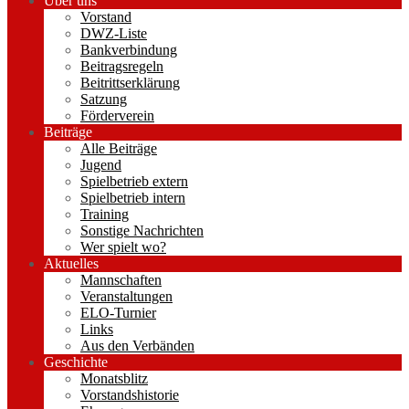
Über uns
Vorstand
DWZ-Liste
Bankverbindung
Beitragsregeln
Beitrittserklärung
Satzung
Förderverein
Beiträge
Alle Beiträge
Jugend
Spielbetrieb extern
Spielbetrieb intern
Training
Sonstige Nachrichten
Wer spielt wo?
Aktuelles
Mannschaften
Veranstaltungen
ELO-Turnier
Links
Aus den Verbänden
Geschichte
Monatsblitz
Vorstandshistorie