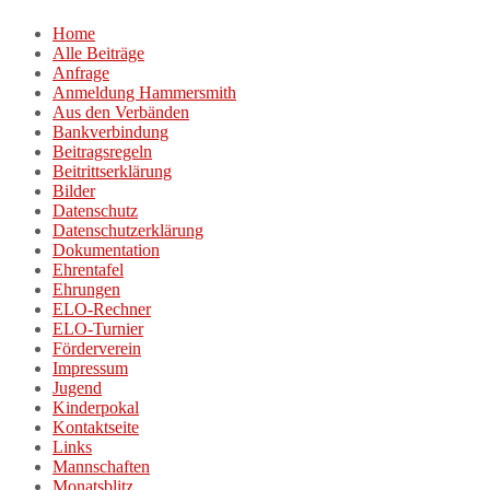
Zum
Home
Inhalt
Alle Beiträge
springen
Anfrage
Anmeldung Hammersmith
Aus den Verbänden
Bankverbindung
Beitragsregeln
Beitrittserklärung
Bilder
Datenschutz
Datenschutzerklärung
Dokumentation
Ehrentafel
Ehrungen
ELO-Rechner
ELO-Turnier
Förderverein
Impressum
Jugend
Kinderpokal
Kontaktseite
Links
Mannschaften
Monatsblitz