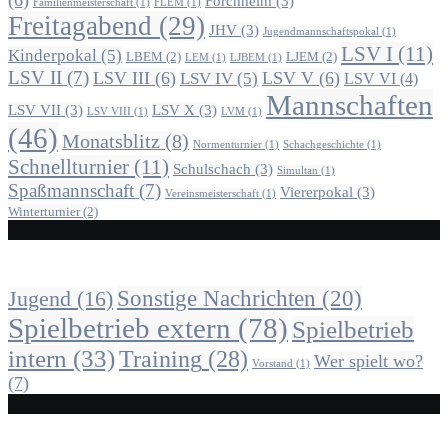
Forchheim
(3)
Familienmeisterschaft
(1)
FLEM
(1)
Freitagabend
(29)
JHV
(3)
Jugendmannschaftspokal
(1)
LSV I
(11)
Kinderpokal
(5)
LBEM
(2)
LJEM
(2)
LEM
(1)
LJBEM
(1)
LSV II
(7)
LSV III
(6)
LSV V
(6)
LSV IV
(5)
LSV VI
(4)
Mannschaften
LSV VII
(3)
LSV X
(3)
LSV VIII
(1)
LVM
(1)
(46)
Monatsblitz
(8)
Normenturnier
(1)
Schachgeschichte
(1)
Schnellturnier
(11)
Schulschach
(3)
Simultan
(1)
Spaßmannschaft
(7)
Viererpokal
(3)
Vereinsmeisterschaft
(1)
Winterturnier
(2)
Alle Beiträge nach Kategorie
Sonstige Nachrichten
(20)
Jugend
(16)
Spielbetrieb extern
(78)
Spielbetrieb
intern
(33)
Training
(28)
Wer spielt wo?
Vorstand
(1)
(7)
Kontakt