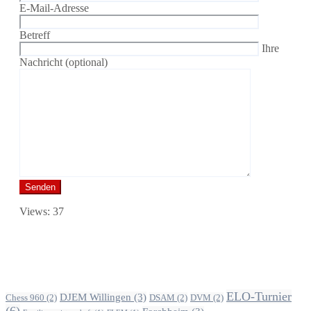
E-Mail-Adresse
Betreff
Ihre
Nachricht (optional)
Views: 37
Alle Beiträge nach Themen
ELO-Turnier
DJEM Willingen
(3)
Chess 960
(2)
DSAM
(2)
DVM
(2)
(6)