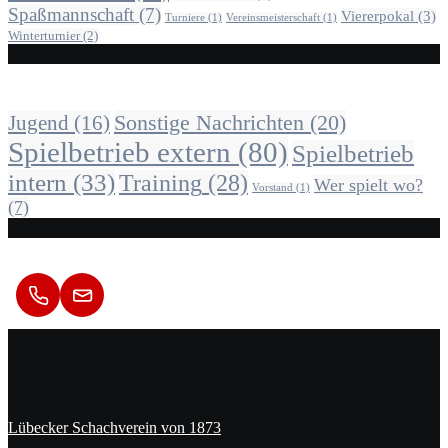
Spaßmannschaft
(7)
Viererpokal
(3)
Turniere
(1)
Vereinsmeisterschaft
(1)
Winterturnier
(2)
Alle Beiträge nach Kategorie
Sonstige Nachrichten
(20)
Jugend
(16)
Spielbetrieb extern
(80)
Spielbetrieb
intern
(33)
Training
(28)
Wer spielt wo?
Vorstand
(1)
(7)
Kontakt
Lübecker Schachverein von 1873