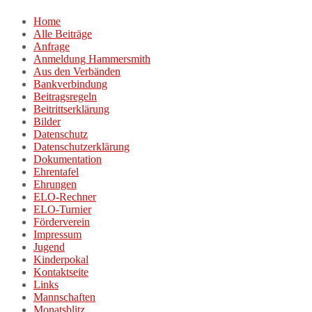
Zum
Home
Inhalt
Alle Beiträge
springen
Anfrage
Anmeldung Hammersmith
Aus den Verbänden
Bankverbindung
Beitragsregeln
Beitrittserklärung
Bilder
Datenschutz
Datenschutzerklärung
Dokumentation
Ehrentafel
Ehrungen
ELO-Rechner
ELO-Turnier
Förderverein
Impressum
Jugend
Kinderpokal
Kontaktseite
Links
Mannschaften
Monatsblitz