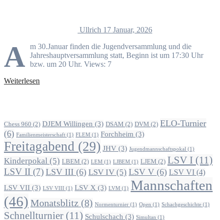
Ullrich
17 Januar, 2026
A
m 30.Januar finden die Jugendversammlung und die
Jahreshauptversammlung statt, Beginn ist um 17:30 Uhr
bzw. um 20 Uhr. Views: 7
Weiterlesen
Alle Beiträge nach Themen
ELO-Turnier
DJEM Willingen
(3)
Chess 960
(2)
DSAM
(2)
DVM
(2)
(6)
Forchheim
(3)
Familienmeisterschaft
(1)
FLEM
(1)
Freitagabend
(29)
JHV
(3)
Jugendmannschaftspokal
(1)
LSV I
(11)
Kinderpokal
(5)
LBEM
(2)
LJEM
(2)
LEM
(1)
LJBEM
(1)
LSV II
(7)
LSV III
(6)
LSV V
(6)
LSV IV
(5)
LSV VI
(4)
Mannschaften
LSV VII
(3)
LSV X
(3)
LSV VIII
(1)
LVM
(1)
(46)
Monatsblitz
(8)
Normenturnier
(1)
Open
(1)
Schachgeschichte
(1)
Schnellturnier
(11)
Schulschach
(3)
Simultan
(1)