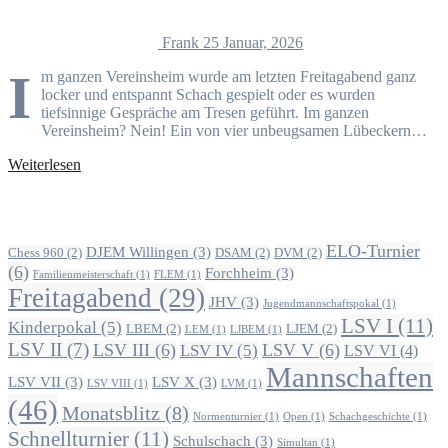
Frank
25 Januar, 2026
I
m ganzen Vereinsheim wurde am letzten Freitagabend ganz
locker und entspannt Schach gespielt oder es wurden
tiefsinnige Gespräche am Tresen geführt. Im ganzen
Vereinsheim? Nein! Ein von vier unbeugsamen Lübeckern…
Weiterlesen
Alle Beiträge nach Themen
ELO-Turnier
DJEM Willingen
(3)
Chess 960
(2)
DSAM
(2)
DVM
(2)
(6)
Forchheim
(3)
Familienmeisterschaft
(1)
FLEM
(1)
Freitagabend
(29)
JHV
(3)
Jugendmannschaftspokal
(1)
LSV I
(11)
Kinderpokal
(5)
LBEM
(2)
LJEM
(2)
LEM
(1)
LJBEM
(1)
LSV II
(7)
LSV III
(6)
LSV V
(6)
LSV IV
(5)
LSV VI
(4)
Mannschaften
LSV VII
(3)
LSV X
(3)
LSV VIII
(1)
LVM
(1)
(46)
Monatsblitz
(8)
Normenturnier
(1)
Open
(1)
Schachgeschichte
(1)
Schnellturnier
(11)
Schulschach
(3)
Simultan
(1)