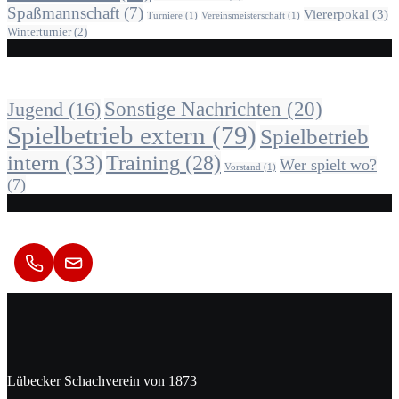
Spaßmannschaft
(7)
Viererpokal
(3)
Turniere
(1)
Vereinsmeisterschaft
(1)
Winterturnier
(2)
Alle Beiträge nach Kategorie
Sonstige Nachrichten
(20)
Jugend
(16)
Spielbetrieb extern
(79)
Spielbetrieb
intern
(33)
Training
(28)
Wer spielt wo?
Vorstand
(1)
(7)
Kontakt
Lübecker Schachverein von 1873