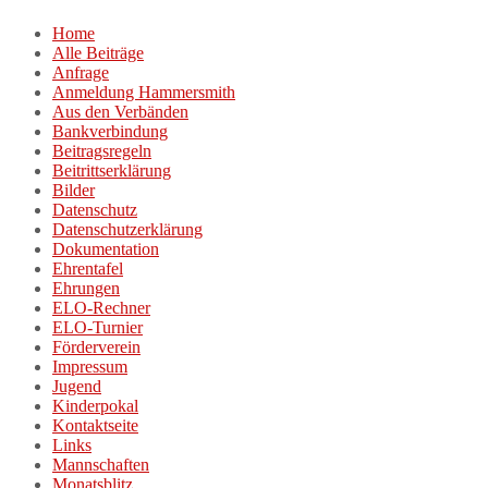
Zum
Home
Inhalt
Alle Beiträge
springen
Anfrage
Anmeldung Hammersmith
Aus den Verbänden
Bankverbindung
Beitragsregeln
Beitrittserklärung
Bilder
Datenschutz
Datenschutzerklärung
Dokumentation
Ehrentafel
Ehrungen
ELO-Rechner
ELO-Turnier
Förderverein
Impressum
Jugend
Kinderpokal
Kontaktseite
Links
Mannschaften
Monatsblitz