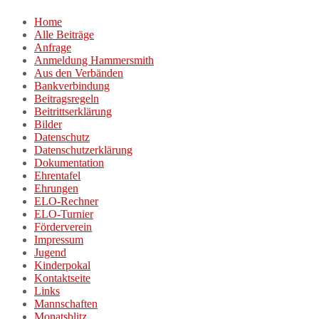
Zum
Home
Inhalt
Alle Beiträge
springen
Anfrage
Anmeldung Hammersmith
Aus den Verbänden
Bankverbindung
Beitragsregeln
Beitrittserklärung
Bilder
Datenschutz
Datenschutzerklärung
Dokumentation
Ehrentafel
Ehrungen
ELO-Rechner
ELO-Turnier
Förderverein
Impressum
Jugend
Kinderpokal
Kontaktseite
Links
Mannschaften
Monatsblitz