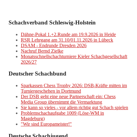
Schachverband Schleswig-Holstein
Dähne-Pokal 1.+2.Runde am 19.9.2026 in Heide
RSR Lehrgang am 31.10/01.11.2026 in Lübeck
DSAM - Endrunde Dresden 2026
Nachruf Bernd Zielke
Monatsschnellschachturniere Kieler Schachgesellschaft
2026/27
Deutscher Schachbund
Sparkassen Chess Trophy 2026: DSB-Kräfte mitten im
Turniergeschehen in Dortmund
Der DSB geht eine neue Partnerschaft ein: Chess
Media Group übernimmt die Vermarktung
Sie kann so vieles - vor allem richtig gut Schach spielen
Problemschachaufgabe 1009 (Löse-WM in
Magdeburg)
"Wir sind Europameister!"
Deutsche Schachjugend