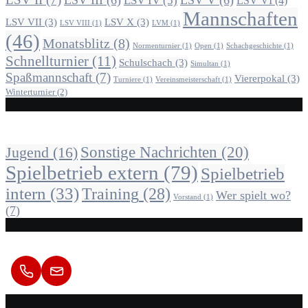
LSV III
(6)
LSV V
(6)
LSV IV
(5)
LSV VI
(4)
Mannschaften
LSV VII
(3)
LSV X
(3)
LSV VIII
(1)
LVM
(1)
(46)
Monatsblitz
(8)
Normenturnier
(1)
Open
(1)
Schachgeschichte
(1)
Schnellturnier
(11)
Schulschach
(3)
Simultan
(1)
Spaßmannschaft
(7)
Viererpokal
(3)
Turniere
(1)
Vereinsmeisterschaft
(1)
Winterturnier
(2)
Alle Beiträge nach Kategorie
Sonstige Nachrichten
(20)
Jugend
(16)
Spielbetrieb extern
(79)
Spielbetrieb
intern
(33)
Training
(28)
Wer spielt wo?
Vorstand
(1)
(7)
Kontakt