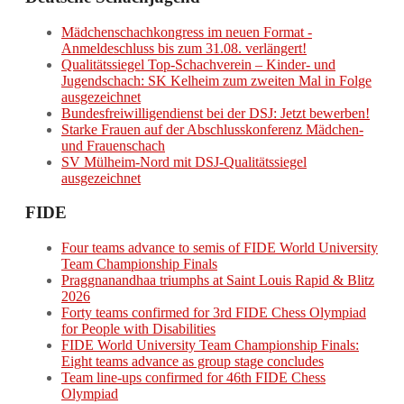
Mädchenschachkongress im neuen Format -
Anmeldeschluss bis zum 31.08. verlängert!
Qualitätssiegel Top-Schachverein – Kinder- und
Jugendschach: SK Kelheim zum zweiten Mal in Folge
ausgezeichnet
Bundesfreiwilligendienst bei der DSJ: Jetzt bewerben!
Starke Frauen auf der Abschlusskonferenz Mädchen-
und Frauenschach
SV Mülheim-Nord mit DSJ-Qualitätssiegel
ausgezeichnet
FIDE
Four teams advance to semis of FIDE World University
Team Championship Finals
Praggnanandhaa triumphs at Saint Louis Rapid & Blitz
2026
Forty teams confirmed for 3rd FIDE Chess Olympiad
for People with Disabilities
FIDE World University Team Championship Finals:
Eight teams advance as group stage concludes
Team line-ups confirmed for 46th FIDE Chess
Olympiad