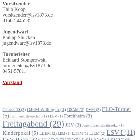
Vorsitzender
Thilo Koop
vorsitzender@lsv1873.de
0160-5445535
Jugendwart
Philipp Stülcken
jugendwart@lsv1873.de
Turnierleiter
Eckhard Stomprowski
turnierleiter@lsv1873.de
0451-57811
Vorstand
Alle Beiträge nach Themen
ELO-Turnier
DJEM Willingen
(3)
Chess 960
(2)
DSAM
(2)
DVM
(2)
(6)
Forchheim
(3)
Familienmeisterschaft
(1)
FLEM
(1)
Freitagabend
(29)
JHV
(3)
Jugendmannschaftspokal
(1)
LSV I
(11)
Kinderpokal
(5)
LBEM
(2)
LJEM
(2)
LEM
(1)
LJBEM
(1)
LSV II
(7)