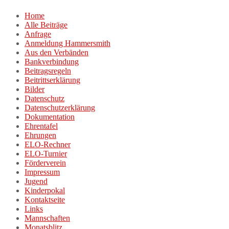
Zum
Home
Inhalt
Alle Beiträge
springen
Anfrage
Anmeldung Hammersmith
Aus den Verbänden
Bankverbindung
Beitragsregeln
Beitrittserklärung
Bilder
Datenschutz
Datenschutzerklärung
Dokumentation
Ehrentafel
Ehrungen
ELO-Rechner
ELO-Turnier
Förderverein
Impressum
Jugend
Kinderpokal
Kontaktseite
Links
Mannschaften
Monatsblitz