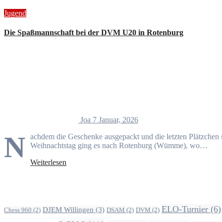
Jugend
Die Spaßmannschaft bei der DVM U20 in Rotenburg
Joa
7 Januar, 2026
N
achdem die Geschenke ausgepackt und die letzten Plätzchen 
Weihnachtstag ging es nach Rotenburg (Wümme), wo…
Weiterlesen
Alle Beiträge nach Themen
ELO-Turnier
(6)
DJEM Willingen
(3)
Chess 960
(2)
DSAM
(2)
DVM
(2)