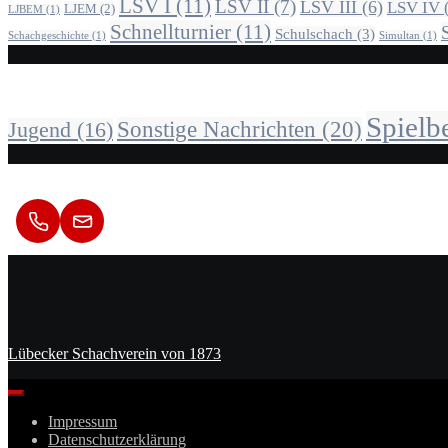
LSV I
(11)
LSV II
(7)
LSV III
(6)
LSV IV
LJEM
(2)
LJBEM
(1)
Schnellturnier
(11)
Schulschach
(3)
Schachgeschichte
(1)
Simultan
(1)
Alle Beiträge nach Kategorie
Spielb
Sonstige Nachrichten
(20)
Jugend
(16)
Kontakt
Lübecker Schachverein von 1873
Impressum
Datenschutzerklärung