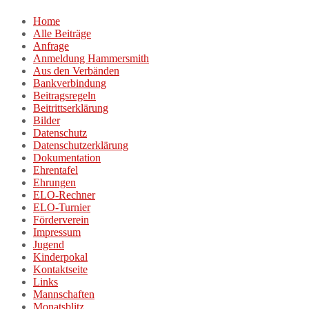
Zum
Home
Inhalt
Alle Beiträge
springen
Anfrage
Anmeldung Hammersmith
Aus den Verbänden
Bankverbindung
Beitragsregeln
Beitrittserklärung
Bilder
Datenschutz
Datenschutzerklärung
Dokumentation
Ehrentafel
Ehrungen
ELO-Rechner
ELO-Turnier
Förderverein
Impressum
Jugend
Kinderpokal
Kontaktseite
Links
Mannschaften
Monatsblitz