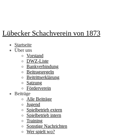
Lübecker Schachverein von 1873
Startseite
Über uns
Vorstand
DWZ-Liste
Bankverbindung
Beitragsregeln
Beitrittserklärung
Satzung
Förderverein
Beiträge
Alle Beiträge
Jugend
Spielbetrieb extern
Spielbetrieb intern
Training
Sonstige Nachrichten
Wer spielt wo?