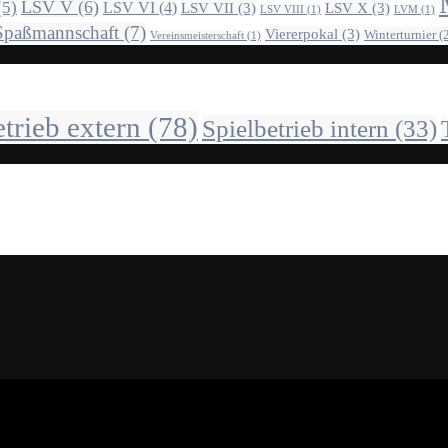
LSV V
(6)
(5)
LSV VI
(4)
LSV VII
(3)
LSV X
(3)
LSV VIII
(1)
LVM
(1)
Spaßmannschaft
(7)
Viererpokal
(3)
Winterturnier
(2
Vereinsmeisterschaft
(1)
etrieb extern
(78)
Spielbetrieb intern
(33)