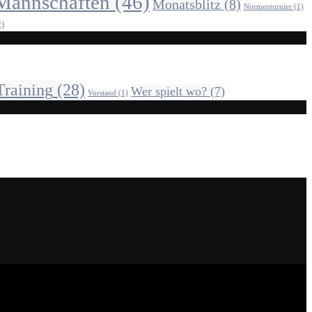
Mannschaften
(46)
Monatsblitz
(8)
Normenturnier
(1)
)
Training
(28)
Wer spielt wo?
(7)
Vorstand
(1)