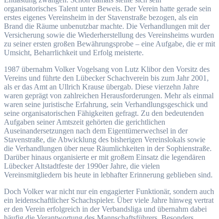
organisatorisches Talent unter Beweis. Der Verein hatte gerade sein
erstes eigenes Vereinsheim in der Stavenstraße bezogen, als ein
Brand die Räume unbenutzbar machte. Die Verhandlungen mit der
Versicherung sowie die Wiederherstellung des Vereinsheims wurden
zu seiner ersten großen Bewährungsprobe – eine Aufgabe, die er mit
Umsicht, Beharrlichkeit und Erfolg meisterte.
1987 übernahm Volker Vogelsang von Lutz Klibor den Vorsitz des
Vereins und führte den Lübecker Schachverein bis zum Jahr 2001,
als er das Amt an Ullrich Krause übergab. Diese vierzehn Jahre
waren geprägt von zahlreichen Herausforderungen. Mehr als einmal
waren seine juristische Erfahrung, sein Verhandlungsgeschick und
seine organisatorischen Fähigkeiten gefragt. Zu den bedeutenden
Aufgaben seiner Amtszeit gehörten die gerichtlichen
Auseinandersetzungen nach dem Eigentümerwechsel in der
Stavenstraße, die Abwicklung des bisherigen Vereinslokals sowie
die Verhandlungen über neue Räumlichkeiten in der Sophienstraße.
Darüber hinaus organisierte er mit großem Einsatz die legendären
Lübecker Altstadtfeste der 1990er Jahre, die vielen
Vereinsmitgliedern bis heute in lebhafter Erinnerung geblieben sind.
Doch Volker war nicht nur ein engagierter Funktionär, sondern auch
ein leidenschaftlicher Schachspieler. Über viele Jahre hinweg vertrat
er den Verein erfolgreich in der Verbandsliga und übernahm dabei
häufig die Verantwortung des Mannschaftsführers. Besonders