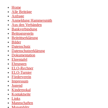
Zum
Home
Inhalt
Alle Beiträge
springen
Anfrage
Anmeldung Hammersmith
Aus den Verbänden
Bankverbindung
Beitragsregeln
Beitrittserklärung
Bilder
Datenschutz
Datenschutzerklärung
Dokumentation
Ehrentafel
Ehrungen
ELO-Rechner
ELO-Turnier
Förderverein
Impressum
Jugend
Kinderpokal
Kontaktseite
Links
Mannschaften
Monatsblitz