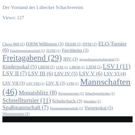
Der Vorstand des Lübecker Schachvereins
Views: 127
Alle Beiträge nach Themen
ELO-Turnier
DJEM Willingen
(3)
Chess 960
(2)
DSAM
(2)
DVM
(2)
(6)
Forchheim
(3)
Familienmeisterschaft
(1)
FLEM
(1)
Freitagabend
(29)
JHV
(3)
Jugendmannschaftspokal
(1)
LSV I
(11)
Kinderpokal
(5)
LBEM
(2)
LJEM
(2)
LEM
(1)
LJBEM
(1)
LSV II
(7)
LSV III
(6)
LSV V
(6)
LSV IV
(5)
LSV VI
(4)
Mannschaften
LSV VII
(3)
LSV X
(3)
LSV VIII
(1)
LVM
(1)
(46)
Monatsblitz
(8)
Normenturnier
(1)
Schachgeschichte
(1)
Schnellturnier
(11)
Schulschach
(3)
Simultan
(1)
Spaßmannschaft
(7)
Viererpokal
(3)
Vereinsmeisterschaft
(1)
Winterturnier
(2)
Alle Beiträge nach Kategorie