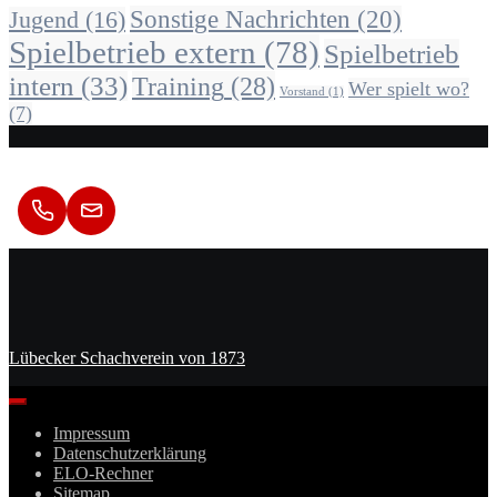
Sonstige Nachrichten
(20)
Jugend
(16)
Spielbetrieb extern
(78)
Spielbetrieb
intern
(33)
Training
(28)
Wer spielt wo?
Vorstand
(1)
(7)
Kontakt
Lübecker Schachverein von 1873
Impressum
Datenschutzerklärung
ELO-Rechner
Sitemap