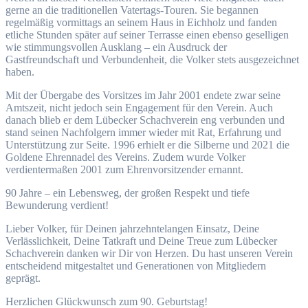
gerne an die traditionellen Vatertags-Touren. Sie begannen
regelmäßig vormittags an seinem Haus in Eichholz und fanden
etliche Stunden später auf seiner Terrasse einen ebenso geselligen
wie stimmungsvollen Ausklang – ein Ausdruck der
Gastfreundschaft und Verbundenheit, die Volker stets ausgezeichnet
haben.
Mit der Übergabe des Vorsitzes im Jahr 2001 endete zwar seine
Amtszeit, nicht jedoch sein Engagement für den Verein. Auch
danach blieb er dem Lübecker Schachverein eng verbunden und
stand seinen Nachfolgern immer wieder mit Rat, Erfahrung und
Unterstützung zur Seite. 1996 erhielt er die Silberne und 2021 die
Goldene Ehrennadel des Vereins. Zudem wurde Volker
verdientermaßen 2001 zum Ehrenvorsitzender ernannt.
90 Jahre – ein Lebensweg, der großen Respekt und tiefe
Bewunderung verdient!
Lieber Volker, für Deinen jahrzehntelangen Einsatz, Deine
Verlässlichkeit, Deine Tatkraft und Deine Treue zum Lübecker
Schachverein danken wir Dir von Herzen. Du hast unseren Verein
entscheidend mitgestaltet und Generationen von Mitgliedern
geprägt.
Herzlichen Glückwunsch zum 90. Geburtstag!