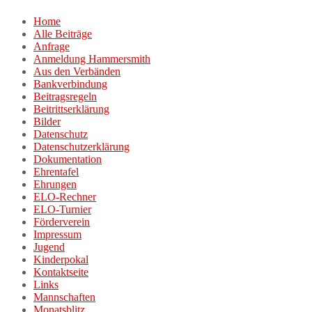
Zum
Home
Inhalt
Alle Beiträge
springen
Anfrage
Anmeldung Hammersmith
Aus den Verbänden
Bankverbindung
Beitragsregeln
Beitrittserklärung
Bilder
Datenschutz
Datenschutzerklärung
Dokumentation
Ehrentafel
Ehrungen
ELO-Rechner
ELO-Turnier
Förderverein
Impressum
Jugend
Kinderpokal
Kontaktseite
Links
Mannschaften
Monatsblitz