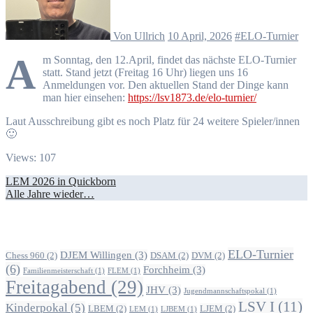
Von Ullrich
10 April, 2026
#ELO-Turnier
A
m Sonntag, den 12.April, findet das nächste ELO-Turnier
statt. Stand jetzt (Freitag 16 Uhr) liegen uns 16
Anmeldungen vor. Den aktuellen Stand der Dinge kann
man hier einsehen:
https://lsv1873.de/elo-turnier/
Laut Ausschreibung gibt es noch Platz für 24 weitere Spieler/innen
🙂
Views: 107
Beitragsnavigation
LEM 2026 in Quickborn
Alle Jahre wieder…
Alle Beiträge nach Themen
ELO-Turnier
DJEM Willingen
(3)
Chess 960
(2)
DSAM
(2)
DVM
(2)
(6)
Forchheim
(3)
Familienmeisterschaft
(1)
FLEM
(1)
Freitagabend
(29)
JHV
(3)
Jugendmannschaftspokal
(1)
LSV I
(11)
Kinderpokal
(5)
LBEM
(2)
LJEM
(2)
LEM
(1)
LJBEM
(1)