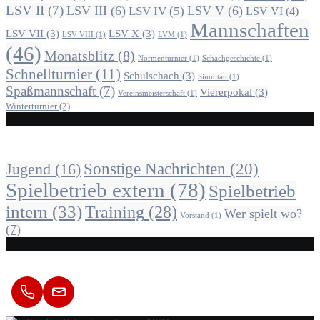
LSV II
(7)
LSV III
(6)
LSV V
(6)
LSV IV
(5)
LSV VI
(4)
Mannschaften
LSV VII
(3)
LSV X
(3)
LSV VIII
(1)
LVM
(1)
(46)
Monatsblitz
(8)
Normenturnier
(1)
Schachgeschichte
(1)
Schnellturnier
(11)
Schulschach
(3)
Simultan
(1)
Spaßmannschaft
(7)
Viererpokal
(3)
Vereinsmeisterschaft
(1)
Winterturnier
(2)
Alle Beiträge nach Kategorie
Sonstige Nachrichten
(20)
Jugend
(16)
Spielbetrieb extern
(78)
Spielbetrieb
intern
(33)
Training
(28)
Wer spielt wo?
Vorstand
(1)
(7)
Kontakt