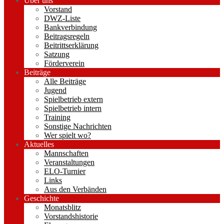
Über uns
Vorstand
DWZ-Liste
Bankverbindung
Beitragsregeln
Beitrittserklärung
Satzung
Förderverein
Beiträge
Alle Beiträge
Jugend
Spielbetrieb extern
Spielbetrieb intern
Training
Sonstige Nachrichten
Wer spielt wo?
Aktuelles
Mannschaften
Veranstaltungen
ELO-Turnier
Links
Aus den Verbänden
Geschichte
Monatsblitz
Vorstandshistorie