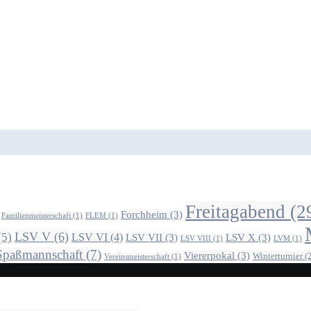
Freitagabend
(2
Forchheim
(3)
Familienmeisterschaft
(1)
FLEM
(1)
LSV V
(6)
(5)
LSV VI
(4)
LSV VII
(3)
LSV X
(3)
LSV VIII
(1)
LVM
(1)
Spaßmannschaft
(7)
Viererpokal
(3)
Winterturnier
(2
Vereinsmeisterschaft
(1)