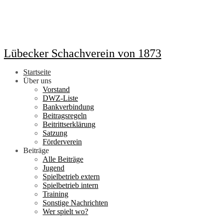
Lübecker Schachverein von 1873
Startseite
Über uns
Vorstand
DWZ-Liste
Bankverbindung
Beitragsregeln
Beitrittserklärung
Satzung
Förderverein
Beiträge
Alle Beiträge
Jugend
Spielbetrieb extern
Spielbetrieb intern
Training
Sonstige Nachrichten
Wer spielt wo?