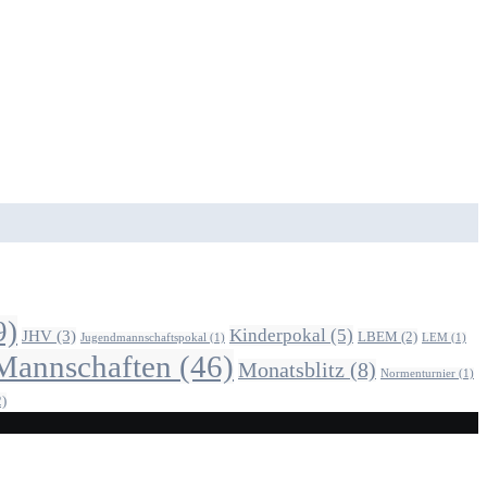
9)
Kinderpokal
(5)
JHV
(3)
LBEM
(2)
Jugendmannschaftspokal
(1)
LEM
(1)
Mannschaften
(46)
Monatsblitz
(8)
Normenturnier
(1)
)