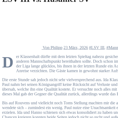
Von Philipp
23 März, 2026
#LSV III
,
#Mann
D
er Klassenhalt dürfte mit dem letzten Spieltag nahezu gesiche
anderen Mannschaftspunkt bereithalten sollte. Doch schon i
der Liga lange glücklos, bis ihnen in der letzten Runde ein
Anreise verzichten. Die Gäste kamen in gewohnt starker Auf
Die erste Stunde sah jedoch nicht sehr vielversprechend aus. Ida Kla
Paul nahm bei seinen Königsangriff keine Rücksicht auf Verluste und 
übersah, welche ihn eine Qualität kostete. Er versuchte noch alles mi
dieses Mal gab der Gegner die Qualität zurück, allerdings wurde das
Bis auf Rouvens und vielleicht noch Toms Stellung machten mir die a
wendete sich – zumindest ein wenig. Paul nutze eine Unachtsamkeit e
erzielen. Ida und Hanno schienen sich etwas konsolidiert zu haben und
Chancen kreieren konnten beide Seiten jedoch nicht so recht und auß