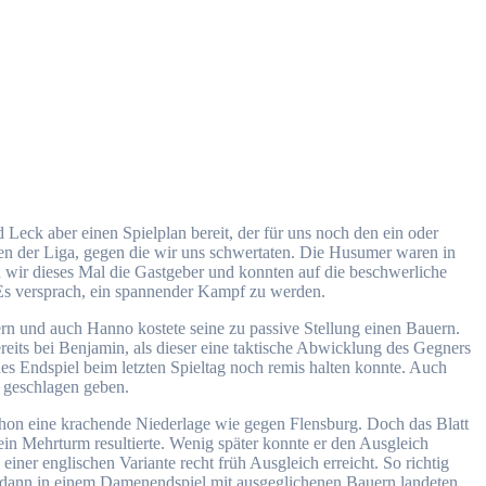
 Leck aber einen Spielplan bereit, der für uns noch den ein oder
en der Liga, gegen die wir uns schwertaten. Die Husumer waren in
n wir dieses Mal die Gastgeber und konnten auf die beschwerliche
 Es versprach, ein spannender Kampf zu werden.
ern und auch Hanno kostete seine zu passive Stellung einen Bauern.
reits bei Benjamin, als dieser eine taktische Abwicklung des Gegners
hes Endspiel beim letzten Spieltag noch remis halten konnte. Auch
h geschlagen geben.
chon eine krachende Niederlage wie gegen Flensburg. Doch das Blatt
in Mehrturm resultierte. Wenig später konnte er den Ausgleich
iner englischen Variante recht früh Ausgleich erreicht. So richtig
ir dann in einem Damenendspiel mit ausgeglichenen Bauern landeten,