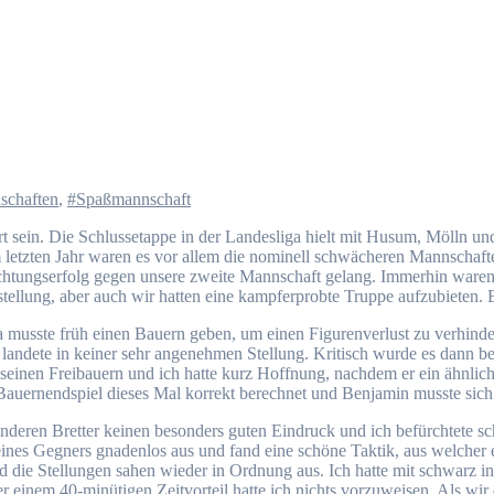
schaften
,
#Spaßmannschaft
rt sein. Die Schlussetappe in der Landesliga hielt mit Husum, Mölln und
m letzten Jahr waren es vor allem die nominell schwächeren Mannschaft
 Achtungserfolg gegen unsere zweite Mannschaft gelang. Immerhin ware
stellung, aber auch wir hatten eine kampferprobte Truppe aufzubieten.
ra musste früh einen Bauern geben, um einen Figurenverlust zu verhind
landete in keiner sehr angenehmen Stellung. Kritisch wurde es dann be
t seinen Freibauern und ich hatte kurz Hoffnung, nachdem er ein ähnlic
 Bauernendspiel dieses Mal korrekt berechnet und Benjamin musste sic
nderen Bretter keinen besonders guten Eindruck und ich befürchtete s
ines Gegners gnadenlos aus und fand eine schöne Taktik, aus welcher e
 die Stellungen sahen wieder in Ordnung aus. Ich hatte mit schwarz in e
er einem 40-minütigen Zeitvorteil hatte ich nichts vorzuweisen. Als w