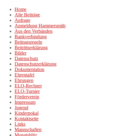
Zum
Home
Inhalt
Alle Beiträge
springen
Anfrage
Anmeldung Hammersmith
Aus den Verbänden
Bankverbindung
Beitragsregeln
Beitrittserklärung
Bilder
Datenschutz
Datenschutzerklärung
Dokumentation
Ehrentafel
Ehrungen
ELO-Rechner
ELO-Turnier
Förderverein
Impressum
Jugend
Kinderpokal
Kontaktseite
Links
Mannschaften
Monatsblitz