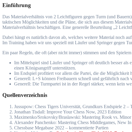
Einführung
Das Materialverhältnis von 2 Leichtfiguren gegen Turm (und Bauern) ko
taktischen Möglichkeiten und die Pläne, die sich aus diesem Materialve
Materialverhältnis beschäftigen. Eine generelle Beurteilung „2 Leichtf
Dabei hängt es natürlich davon ab, welches weitere Material noch auf de
Im Training haben wir uns speziell mit Läufer und Springer gegen T
Ein paar Regeln, die oft (aber nicht immer) stimmen und den Spielern
Im Mittelspiel sind Läufer und Springer oft deutlich besser als
einen Königsangriff unterstützen.
Im Endspiel profitiert vor allem die Partei, die die Möglichkeit 
Generell: L+S können Freibauern schnell und gefährlich nach v
Generell: Die Turmpartei ist in der Regel stärker, wenn kein we
Quellenverzeichnis
Jussupow: Chess Tigers Universität, Grundkurs Endspiele 2 – 
Jonathan Tisdall: Improve Your Chess Now, 2023 Edition
Maximenko/Srokovsky/Braslawski: Mastering Rook vs. Minor 
Alexander Panchenko: Mastering Chess Middlegames, New In
Chessbase Megabase 2022 – kommentierte Partien