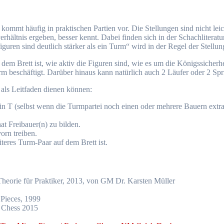
mmt häufig in praktischen Partien vor. Die Stellungen sind nicht leicht
rhältnis ergeben, besser kennt. Dabei finden sich in der Schachliteratur
iguren sind deutlich stärker als ein Turm“ wird in der Regel der Stellu
m Brett ist, wie aktiv die Figuren sind, wie es um die Königssicherheit b
urm beschäftigt. Darüber hinaus kann natürlich auch 2 Läufer oder 2 
 als Leitfaden dienen können:
 ein T (selbst wenn die Turmpartei noch einen oder mehrere Bauern extra
hat Freibauer(n) zu bilden.
orn treiben.
iteres Turm-Paar auf dem Brett ist.
Theorie für Praktiker, 2013, von GM Dr. Karsten Müller
Pieces, 1999
 Chess 2015