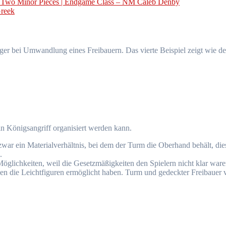
s. Two Minor Pieces | Endgame Class – NM Caleb Denby
Greek
nger bei Umwandlung eines Freibauern. Das vierte Beispiel zeigt wie de
ein Königsangriff organisiert werden kann.
 zwar ein Materialverhältnis, bei dem der Turm die Oberhand behält, dies
.
e Möglichkeiten, weil die Gesetzmäßigkeiten den Spielern nicht klar ware
ff den die Leichtfiguren ermöglicht haben. Turm und gedeckter Freibaue