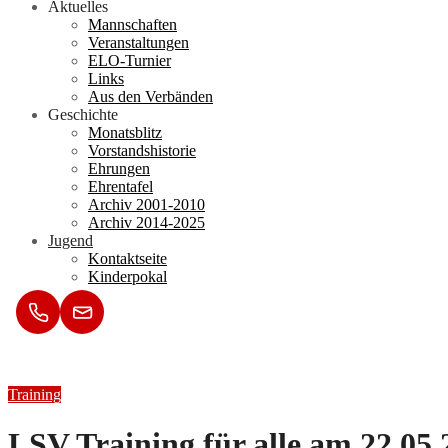
Aktuelles
Mannschaften
Veranstaltungen
ELO-Turnier
Links
Aus den Verbänden
Geschichte
Monatsblitz
Vorstandshistorie
Ehrungen
Ehrentafel
Archiv 2001-2010
Archiv 2014-2025
Jugend
Kontaktseite
Kinderpokal
Training
LSV Training für alle am 22.05