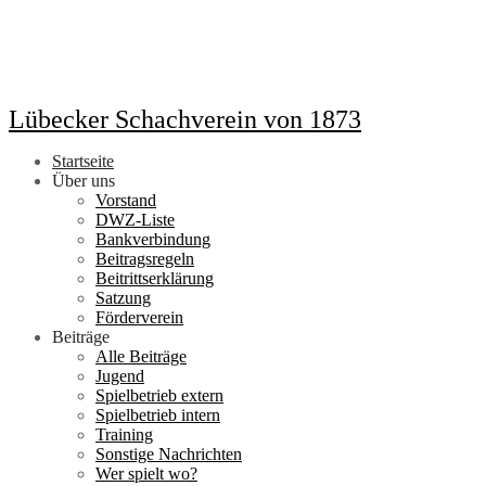
Lübecker Schachverein von 1873
Startseite
Über uns
Vorstand
DWZ-Liste
Bankverbindung
Beitragsregeln
Beitrittserklärung
Satzung
Förderverein
Beiträge
Alle Beiträge
Jugend
Spielbetrieb extern
Spielbetrieb intern
Training
Sonstige Nachrichten
Wer spielt wo?