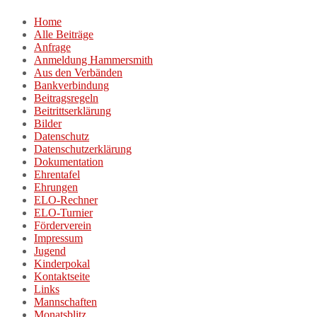
Zum
Home
Inhalt
Alle Beiträge
springen
Anfrage
Anmeldung Hammersmith
Aus den Verbänden
Bankverbindung
Beitragsregeln
Beitrittserklärung
Bilder
Datenschutz
Datenschutzerklärung
Dokumentation
Ehrentafel
Ehrungen
ELO-Rechner
ELO-Turnier
Förderverein
Impressum
Jugend
Kinderpokal
Kontaktseite
Links
Mannschaften
Monatsblitz