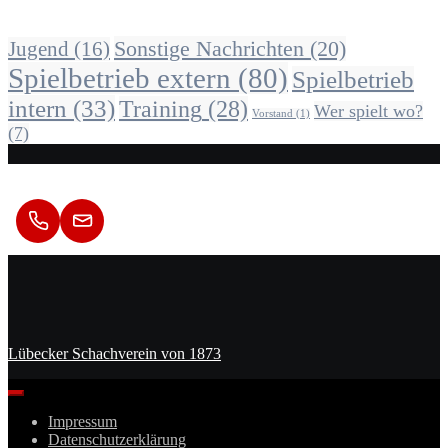
Alle Beiträge nach Kategorie
Sonstige Nachrichten
(20)
Jugend
(16)
Spielbetrieb extern
(80)
Spielbetrieb
intern
(33)
Training
(28)
Wer spielt wo?
Vorstand
(1)
(7)
Kontakt
Lübecker Schachverein von 1873
Impressum
Datenschutzerklärung