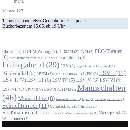
mehr.
Views: 127
Beitragsnavigation
Thomas-Thannheiser-Gedenkturnier | Update
Bücherbazar am 15.05. ab 19 Uhr
Alle Beiträge nach Themen
ELO-Turnier
DJEM Willingen
(3)
Chess 960
(2)
DSAM
(2)
DVM
(2)
(6)
Forchheim
(3)
Familienmeisterschaft
(1)
FLEM
(1)
Freitagabend
(29)
JHV
(3)
Jugendmannschaftspokal
(1)
LSV I
(11)
Kinderpokal
(5)
LBEM
(2)
LJEM
(2)
LEM
(1)
LJBEM
(1)
LSV II
(7)
LSV III
(6)
LSV V
(6)
LSV IV
(5)
LSV VI
(4)
Mannschaften
LSV VII
(3)
LSV X
(3)
LSV VIII
(1)
LVM
(1)
(46)
Monatsblitz
(8)
Normenturnier
(1)
Open
(1)
Schachgeschichte
(1)
Schnellturnier
(11)
Schulschach
(3)
Simultan
(1)
Spaßmannschaft
(7)
Viererpokal
(3)
Turniere
(1)
Vereinsmeisterschaft
(1)
Winterturnier
(2)