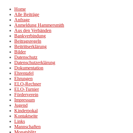
Zum
Home
Inhalt
Alle Beiträge
springen
Anfrage
Anmeldung Hammersmith
Aus den Verbänden
Bankverbindung
Beitragsregeln
Beitrittserklärung
Bilder
Datenschutz
Datenschutzerklärung
Dokumentation
Ehrentafel
Ehrungen
ELO-Rechner
ELO-Turnier
Förderverein
Impressum
Jugend
Kinderpokal
Kontaktseite
Links
Mannschaften
Monatsblitz