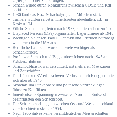
Opfer politischer Säuberungen.
Schach wurde durch Konkurrenz zwischen GDSB und KdF
politisiert.
1936 fand das Nazi-Schacholympia in München statt.
Turniere wurden selbst in Kriegszeiten abgehalten, z.B. in
Krakau 1941.
Etliche Spieler emigrierten nach 1933, kehrten selten zurück.
Displaced Persons (DPs) organisierten Lagerturniere ab 1948.
Wichtige Spieler wie Paul F. Schmidt und Friedrich Nürnberg
wanderten in die USA aus.
Berufliche Laufbahn wurde für viele wichtiger als
Schachkarriere.
Profis wie Sämisch und Bogoljubow lebten nach 1945 am
Existenzminimum.
Schachpublizistik war zersplittert, mit mehreren Magazinen
und Zeitschriften.
Der Lübecker SV erlitt schwere Verluste durch Krieg, erholte
sich aber ab 1945. ​
Skandale um Funktionäre und politische Verstrickungen
führte zu Konflikten.
Innerdeutsche Spannungen zwischen Nord und Südwest
beeinflussten den Schachsport.
Die Schachbeziehungen zwischen Ost- und Westdeutschland
verschlechterten sich ab 1954. ​
Nach 1955 gab es keine gesamtdeutschen Meisterschaften