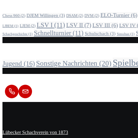
ELO-Turnier
(6)
DJEM Willingen
(3)
Chess 960
(2)
DSAM
(2)
DVM
(2)
LSV I
(11)
LSV II
(7)
LSV III
(6)
LSV IV
LJEM
(2)
LJBEM
(1)
Schnellturnier
(11)
Schulschach
(3)
Schachgeschichte
(1)
Simultan
(1)
Alle Beiträge nach Kategorie
Spielb
Sonstige Nachrichten
(20)
Jugend
(16)
Kontakt
Lübecker Schachverein von 1873