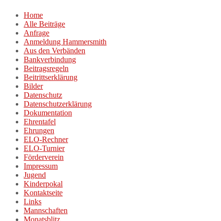
Zum
Home
Inhalt
Alle Beiträge
springen
Anfrage
Anmeldung Hammersmith
Aus den Verbänden
Bankverbindung
Beitragsregeln
Beitrittserklärung
Bilder
Datenschutz
Datenschutzerklärung
Dokumentation
Ehrentafel
Ehrungen
ELO-Rechner
ELO-Turnier
Förderverein
Impressum
Jugend
Kinderpokal
Kontaktseite
Links
Mannschaften
Monatsblitz