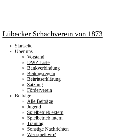
Lübecker Schachverein von 1873
Startseite
Über uns
Vorstand
DWZ-Liste
Bankverbindung
Beitragsregeln
Beitrittserklärung
Satzung
Förderverein
Beiträge
Alle Beiträge
Jugend
Spielbetrieb extern
Spielbetrieb intern
Training
Sonstige Nachrichten
Wer spielt wo?