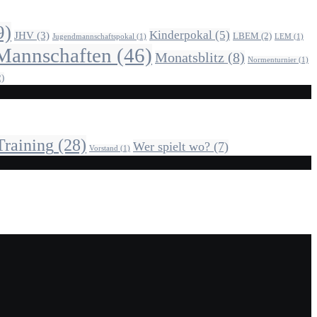
9)
Kinderpokal
(5)
JHV
(3)
LBEM
(2)
Jugendmannschaftspokal
(1)
LEM
(1)
Mannschaften
(46)
Monatsblitz
(8)
Normenturnier
(1)
)
Training
(28)
Wer spielt wo?
(7)
Vorstand
(1)