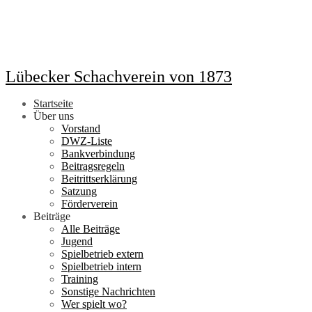
Lübecker Schachverein von 1873
Startseite
Über uns
Vorstand
DWZ-Liste
Bankverbindung
Beitragsregeln
Beitrittserklärung
Satzung
Förderverein
Beiträge
Alle Beiträge
Jugend
Spielbetrieb extern
Spielbetrieb intern
Training
Sonstige Nachrichten
Wer spielt wo?