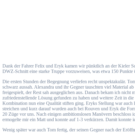
Dank der Fahrer Felix und Eryk kamen wir pünktlich an der Kieler Sc
DWZ-Schnitt eine starke Truppe vorzuweisen, was etwa 150 Punkte üb
Die ersten Stunden der Begegnung verliefen recht unspektakulär. Tom
schwarz aussah. Alexandra und ihr Gegner tauschten viel Material ab
freigespielt, der Rest sah ausgeglichen aus. Danach bekam ich nicht 
zufriedenstellende Lösung gefunden zu haben und weitere Zeit in die
Kombination nun eine Qualität stiften ging. Eryks Stellung war auch
streichen und kurz darauf wurden auch bei Rouven und Eryk die Form
20 Züge vor uns. Nach einigen ambitionslosen Manövern beschloss ich s
ermogelte mir ein Matt und konnte auf 1-3 verkürzen. Damit konnte ic
Wenig später war auch Tom fertig, der seinen Gegner nach der Eröffnu