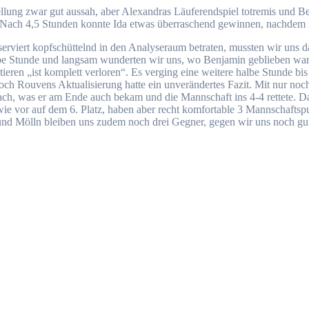
llung zwar gut aussah, aber Alexandras Läuferendspiel totremis und Be
g. Nach 4,5 Stunden konnte Ida etwas überraschend gewinnen, nachdem 
rviert kopfschüttelnd in den Analyseraum betraten, mussten wir uns d
lbe Stunde und langsam wunderten wir uns, wo Benjamin geblieben war. 
eren „ist komplett verloren“. Es verging eine weitere halbe Stunde bis
ch Rouvens Aktualisierung hatte ein unverändertes Fazit. Mit nur noc
, was er am Ende auch bekam und die Mannschaft ins 4-4 rettete. Das 
ie vor auf dem 6. Platz, haben aber recht komfortable 3 Mannschaftspu
k und Mölln bleiben uns zudem noch drei Gegner, gegen wir uns noch 