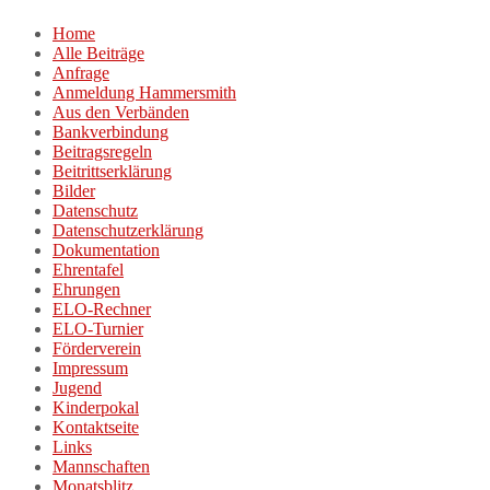
Zum
Home
Inhalt
Alle Beiträge
springen
Anfrage
Anmeldung Hammersmith
Aus den Verbänden
Bankverbindung
Beitragsregeln
Beitrittserklärung
Bilder
Datenschutz
Datenschutzerklärung
Dokumentation
Ehrentafel
Ehrungen
ELO-Rechner
ELO-Turnier
Förderverein
Impressum
Jugend
Kinderpokal
Kontaktseite
Links
Mannschaften
Monatsblitz