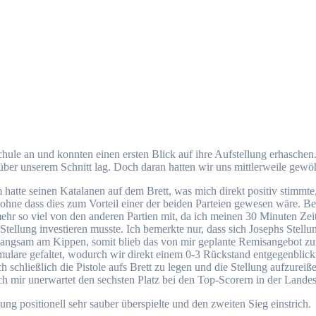
hule an und konnten einen ersten Blick auf ihre Aufstellung erhaschen
er unserem Schnitt lag. Doch daran hatten wir uns mittlerweile gewö
 hatte seinen Katalanen auf dem Brett, was mich direkt positiv stimmt
 ohne dass dies zum Vorteil einer der beiden Parteien gewesen wäre. 
mehr so viel von den anderen Partien mit, da ich meinen 30 Minuten Ze
 Stellung investieren musste. Ich bemerkte nur, dass sich Josephs Stel
 langsam am Kippen, somit blieb das von mir geplante Remisangebot zu
ulare gefaltet, wodurch wir direkt einem 0-3 Rückstand entgegenblick
chließlich die Pistole aufs Brett zu legen und die Stellung aufzureiße
h mir unerwartet den sechsten Platz bei den Top-Scorern in der Landes
ng positionell sehr sauber überspielte und den zweiten Sieg einstrich.