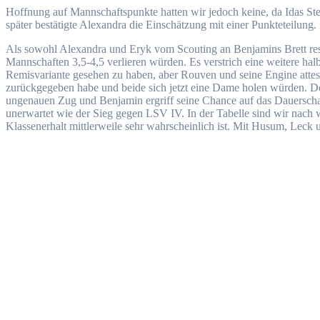
Hoffnung auf Mannschaftspunkte hatten wir jedoch keine, da Idas Ste
später bestätigte Alexandra die Einschätzung mit einer Punkteteilun
Als sowohl Alexandra und Eryk vom Scouting an Benjamins Brett rese
Mannschaften 3,5-4,5 verlieren würden. Es verstrich eine weitere ha
Remisvariante gesehen zu haben, aber Rouven und seine Engine attesti
zurückgegeben habe und beide sich jetzt eine Dame holen würden. Do
ungenauen Zug und Benjamin ergriff seine Chance auf das Dauerschach
unerwartet wie der Sieg gegen LSV IV. In der Tabelle sind wir nach w
Klassenerhalt mittlerweile sehr wahrscheinlich ist. Mit Husum, Lec