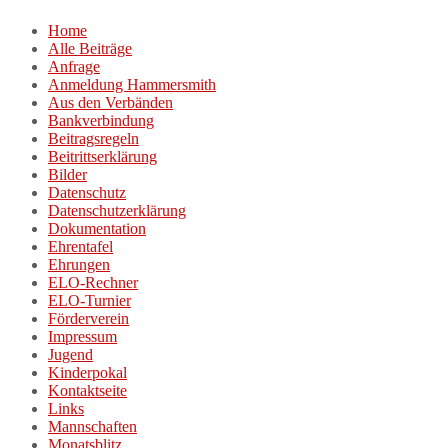
Zum
Home
Inhalt
Alle Beiträge
springen
Anfrage
Anmeldung Hammersmith
Aus den Verbänden
Bankverbindung
Beitragsregeln
Beitrittserklärung
Bilder
Datenschutz
Datenschutzerklärung
Dokumentation
Ehrentafel
Ehrungen
ELO-Rechner
ELO-Turnier
Förderverein
Impressum
Jugend
Kinderpokal
Kontaktseite
Links
Mannschaften
Monatsblitz