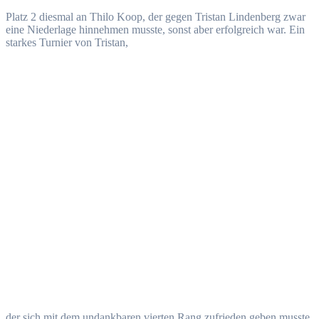
Platz 2 diesmal an Thilo Koop, der gegen Tristan Lindenberg zwar
eine Niederlage hinnehmen musste, sonst aber erfolgreich war. Ein
starkes Turnier von Tristan,
der sich mit dem undankbaren vierten Rang zufrieden geben musste,