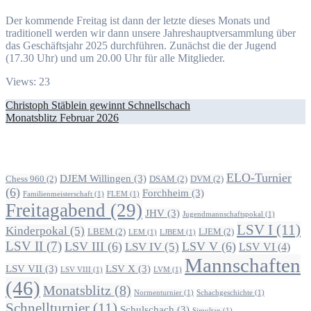
Der kommende Freitag ist dann der letzte dieses Monats und
traditionell werden wir dann unsere Jahreshauptversammlung über
das Geschäftsjahr 2025 durchführen. Zunächst die der Jugend
(17.30 Uhr) und um 20.00 Uhr für alle Mitglieder.
Views: 23
Beitragsnavigation
Christoph Stäblein gewinnt Schnellschach
Monatsblitz Februar 2026
Alle Beiträge nach Themen
ELO-Turnier
DJEM Willingen
(3)
Chess 960
(2)
DSAM
(2)
DVM
(2)
(6)
Forchheim
(3)
Familienmeisterschaft
(1)
FLEM
(1)
Freitagabend
(29)
JHV
(3)
Jugendmannschaftspokal
(1)
LSV I
(11)
Kinderpokal
(5)
LBEM
(2)
LJEM
(2)
LEM
(1)
LJBEM
(1)
LSV II
(7)
LSV III
(6)
LSV V
(6)
LSV IV
(5)
LSV VI
(4)
Mannschaften
LSV VII
(3)
LSV X
(3)
LSV VIII
(1)
LVM
(1)
(46)
Monatsblitz
(8)
Normenturnier
(1)
Schachgeschichte
(1)
Schnellturnier
(11)
Schulschach
(3)
Simultan
(1)