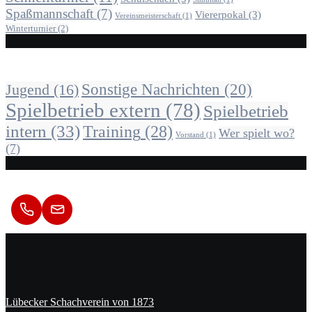
Spaßmannschaft
(7)
Viererpokal
(3)
Vereinsmeisterschaft
(1)
Winterturnier
(2)
Alle Beiträge nach Kategorie
Sonstige Nachrichten
(20)
Jugend
(16)
Spielbetrieb extern
(78)
Spielbetrieb
intern
(33)
Training
(28)
Wer spielt wo?
Vorstand
(1)
(7)
Kontakt
Lübecker Schachverein von 1873