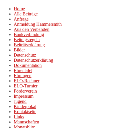
Zum
Home
Inhalt
Alle Beiträge
springen
Anfrage
Anmeldung Hammersmith
Aus den Verbänden
Bankverbindung
Beitragsregeln
Beitrittserklärung
Bilder
Datenschutz
Datenschutzerklärung
Dokumentation
Ehrentafel
Ehrungen
ELO-Rechner
ELO-Turnier
Förderverein
Impressum
Jugend
Kinderpokal
Kontaktseite
Links
Mannschaften
Monatsblitz