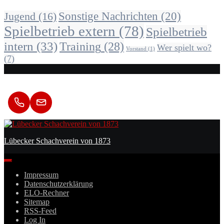
Sonstige Nachrichten
(20)
Jugend
(16)
Spielbetrieb extern
(78)
Spielbetrieb
intern
(33)
Training
(28)
Wer spielt wo?
Vorstand
(1)
(7)
Kontakt
Lübecker Schachverein von 1873
Impressum
Datenschutzerklärung
ELO-Rechner
Sitemap
RSS-Feed
Log In