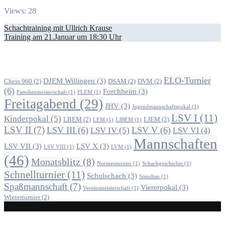
Views: 28
Beitragsnavigation
Schachtraining mit Ullrich Krause
Training am 21.Januar um 18:30 Uhr
Alle Beiträge nach Themen
ELO-Turnier
DJEM Willingen
(3)
Chess 960
(2)
DSAM
(2)
DVM
(2)
(6)
Forchheim
(3)
Familienmeisterschaft
(1)
FLEM
(1)
Freitagabend
(29)
JHV
(3)
Jugendmannschaftspokal
(1)
LSV I
(11)
Kinderpokal
(5)
LBEM
(2)
LJEM
(2)
LEM
(1)
LJBEM
(1)
LSV II
(7)
LSV III
(6)
LSV V
(6)
LSV IV
(5)
LSV VI
(4)
Mannschaften
LSV VII
(3)
LSV X
(3)
LSV VIII
(1)
LVM
(1)
(46)
Monatsblitz
(8)
Normenturnier
(1)
Schachgeschichte
(1)
Schnellturnier
(11)
Schulschach
(3)
Simultan
(1)
Spaßmannschaft
(7)
Viererpokal
(3)
Vereinsmeisterschaft
(1)
Winterturnier
(2)
Alle Beiträge nach Kategorie