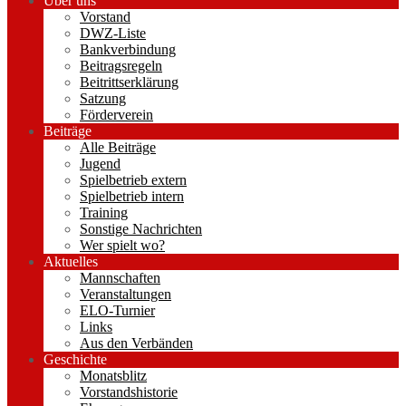
Über uns
Vorstand
DWZ-Liste
Bankverbindung
Beitragsregeln
Beitrittserklärung
Satzung
Förderverein
Beiträge
Alle Beiträge
Jugend
Spielbetrieb extern
Spielbetrieb intern
Training
Sonstige Nachrichten
Wer spielt wo?
Aktuelles
Mannschaften
Veranstaltungen
ELO-Turnier
Links
Aus den Verbänden
Geschichte
Monatsblitz
Vorstandshistorie