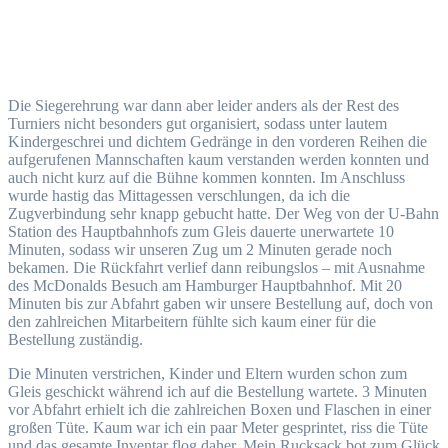
Die Siegerehrung war dann aber leider anders als der Rest des
Turniers nicht besonders gut organisiert, sodass unter lautem
Kindergeschrei und dichtem Gedränge in den vorderen Reihen die
aufgerufenen Mannschaften kaum verstanden werden konnten und
auch nicht kurz auf die Bühne kommen konnten. Im Anschluss
wurde hastig das Mittagessen verschlungen, da ich die
Zugverbindung sehr knapp gebucht hatte. Der Weg von der U-Bahn
Station des Hauptbahnhofs zum Gleis dauerte unerwartete 10
Minuten, sodass wir unseren Zug um 2 Minuten gerade noch
bekamen. Die Rückfahrt verlief dann reibungslos – mit Ausnahme
des McDonalds Besuch am Hamburger Hauptbahnhof. Mit 20
Minuten bis zur Abfahrt gaben wir unsere Bestellung auf, doch von
den zahlreichen Mitarbeitern fühlte sich kaum einer für die
Bestellung zuständig.
Die Minuten verstrichen, Kinder und Eltern wurden schon zum
Gleis geschickt während ich auf die Bestellung wartete. 3 Minuten
vor Abfahrt erhielt ich die zahlreichen Boxen und Flaschen in einer
großen Tüte. Kaum war ich ein paar Meter gesprintet, riss die Tüte
und das gesamte Inventar flog daher. Mein Rucksack bot zum Glück