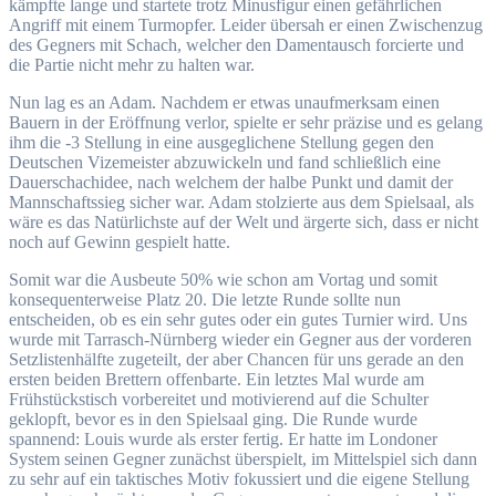
kämpfte lange und startete trotz Minusfigur einen gefährlichen
Angriff mit einem Turmopfer. Leider übersah er einen Zwischenzug
des Gegners mit Schach, welcher den Damentausch forcierte und
die Partie nicht mehr zu halten war.
Nun lag es an Adam. Nachdem er etwas unaufmerksam einen
Bauern in der Eröffnung verlor, spielte er sehr präzise und es gelang
ihm die -3 Stellung in eine ausgeglichene Stellung gegen den
Deutschen Vizemeister abzuwickeln und fand schließlich eine
Dauerschachidee, nach welchem der halbe Punkt und damit der
Mannschaftssieg sicher war. Adam stolzierte aus dem Spielsaal, als
wäre es das Natürlichste auf der Welt und ärgerte sich, dass er nicht
noch auf Gewinn gespielt hatte.
Somit war die Ausbeute 50% wie schon am Vortag und somit
konsequenterweise Platz 20. Die letzte Runde sollte nun
entscheiden, ob es ein sehr gutes oder ein gutes Turnier wird. Uns
wurde mit Tarrasch-Nürnberg wieder ein Gegner aus der vorderen
Setzlistenhälfte zugeteilt, der aber Chancen für uns gerade an den
ersten beiden Brettern offenbarte. Ein letztes Mal wurde am
Frühstückstisch vorbereitet und motivierend auf die Schulter
geklopft, bevor es in den Spielsaal ging. Die Runde wurde
spannend: Louis wurde als erster fertig. Er hatte im Londoner
System seinen Gegner zunächst überspielt, im Mittelspiel sich dann
zu sehr auf ein taktisches Motiv fokussiert und die eigene Stellung