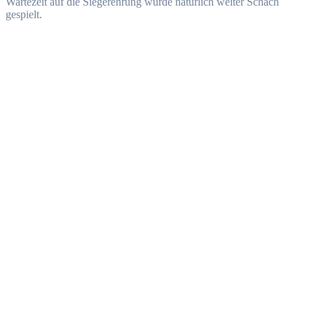
Wartezeit auf die Siegerehrung wurde natürlich weiter Schach
gespielt.