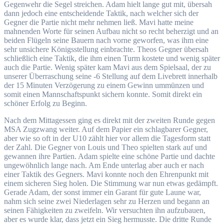
Gegenwehr die Segel streichen. Adam hielt lange gut mit, übersah
dann jedoch eine entscheidende Taktik, nach welcher sich der
Gegner die Partie nicht mehr nehmen ließ. Mavi hatte meine
mahnenden Worte für seinen Aufbau nicht so recht beherzigt und an
beiden Flügeln seine Bauern nach vorne geworfen, was ihm eine
sehr unsichere Königsstellung einbrachte. Theos Gegner übersah
schließlich eine Taktik, die ihm einen Turm kostete und wenig später
auch die Partie. Wenig später kam Mavi aus dem Spielsaal, der zu
unserer Überraschung seine -6 Stellung auf dem Livebrett innerhalb
der 15 Minuten Verzögerung zu einem Gewinn ummünzen und
somit einen Mannschaftspunkt sichern konnte. Somit direkt ein
schöner Erfolg zu Beginn.
Nach dem Mittagessen ging es direkt mit der zweiten Runde gegen
MSA Zugzwang weiter. Auf dem Papier ein schlagbarer Gegner,
aber wie so oft in der U10 zählt hier vor allem die Tagesform statt
der Zahl. Die Gegner von Louis und Theo spielten stark auf und
gewannen ihre Partien. Adam spielte eine schöne Partie und dachte
ungewöhnlich lange nach. Am Ende unterlag aber auch er nach
einer Taktik des Gegners. Mavi konnte noch den Ehrenpunkt mit
einem sicheren Sieg holen. Die Stimmung war nun etwas gedämpft.
Gerade Adam, der sonst immer ein Garant für gute Laune war,
nahm sich seine zwei Niederlagen sehr zu Herzen und begann an
seinen Fähigkeiten zu zweifeln. Wir versuchten ihn aufzubauen,
aber es wurde klar, dass jetzt ein Sieg hermusste. Die dritte Runde