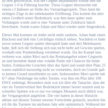
zu sehr geschwächt, was der Gegner auszunutzen wusste und die
Gegner 1-0 in Führung brachte. Theos Gegner überraschte mit
einem c3 Italiener an Stelle des Vierspringerspiels. Theo fand die
richtigen Züge in der unbekannten Eröffnung. Das kostete ihn aber
einen Großteil seiner Bedenkzeit, was ihm dann später zum
Verhängnis wurde und er eine Variante unter Zeitdruck falsch
berechnete. Somit waren Adam und Mavi wieder unter Siegesdruck.
Dieses Mal konnten sie leider nicht mehr zaubern. Adam hatte einen
Blackout und ließ eine Leichtfigur einfach stehen. Nachdem er hatte
zuvor seinen Gegner sauber überspielt hatte und drei Mehrbauern
hatte, ließ sich die Stellung sich nun nicht mehr auf Gewinn spielen,
weshalb eine Punkteteilung vereinbart wurde. Da der Kampf nun
verloren war, nahm Mavi auch das Remisangebot seiner Gegnerin
an und beendete damit eine volatile Partie mit Chancen für beide
Seiten. Enttäuschte Gesichter über das Spiel und somit über Platz 25
waren natürlich kurzzeitig nicht zu vermeiden, doch im Grunde gab
es keinen Grund unzufrieden zu sein. Insbesondere Mavi spielte mit
6/7 ohne Niederlage ein tolles Turnier, was ihm ein Plus über 100
DWZ einbringt. Besonders stolz war ich über die Tatsache, dass die
vier im Turnierverlauf ihre Bedenkzeit immer besser nutzten und zu
schnelles Spielen wie es nur vor einigen Monaten noch üblich war,
der Vergangenheit angehörte. Die vier haben in dieser Hinsicht
alleine auf diesem Turnier enorme Fortschritte gemacht, insofern bin
ich für die Turniere im nächsten Jahr sehr optimistisch. Während der