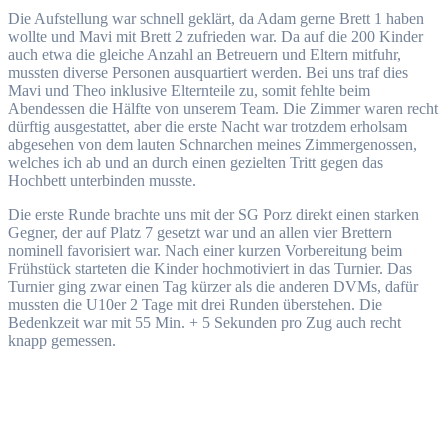
Die Aufstellung war schnell geklärt, da Adam gerne Brett 1 haben
wollte und Mavi mit Brett 2 zufrieden war. Da auf die 200 Kinder
auch etwa die gleiche Anzahl an Betreuern und Eltern mitfuhr,
mussten diverse Personen ausquartiert werden. Bei uns traf dies
Mavi und Theo inklusive Elternteile zu, somit fehlte beim
Abendessen die Hälfte von unserem Team. Die Zimmer waren recht
dürftig ausgestattet, aber die erste Nacht war trotzdem erholsam
abgesehen von dem lauten Schnarchen meines Zimmergenossen,
welches ich ab und an durch einen gezielten Tritt gegen das
Hochbett unterbinden musste.
Die erste Runde brachte uns mit der SG Porz direkt einen starken
Gegner, der auf Platz 7 gesetzt war und an allen vier Brettern
nominell favorisiert war. Nach einer kurzen Vorbereitung beim
Frühstück starteten die Kinder hochmotiviert in das Turnier. Das
Turnier ging zwar einen Tag kürzer als die anderen DVMs, dafür
mussten die U10er 2 Tage mit drei Runden überstehen. Die
Bedenkzeit war mit 55 Min. + 5 Sekunden pro Zug auch recht
knapp gemessen.