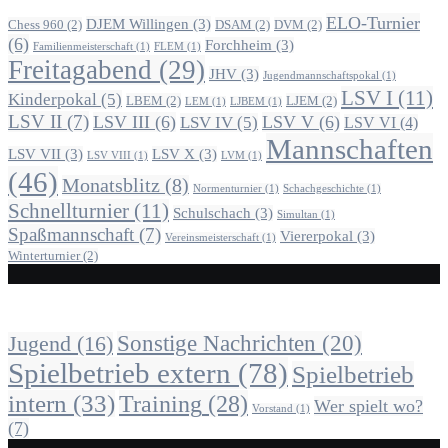
ELO-Turnier
DJEM Willingen
(3)
Chess 960
(2)
DSAM
(2)
DVM
(2)
(6)
Forchheim
(3)
Familienmeisterschaft
(1)
FLEM
(1)
Freitagabend
(29)
JHV
(3)
Jugendmannschaftspokal
(1)
LSV I
(11)
Kinderpokal
(5)
LBEM
(2)
LJEM
(2)
LEM
(1)
LJBEM
(1)
LSV II
(7)
LSV III
(6)
LSV V
(6)
LSV IV
(5)
LSV VI
(4)
Mannschaften
LSV VII
(3)
LSV X
(3)
LSV VIII
(1)
LVM
(1)
(46)
Monatsblitz
(8)
Normenturnier
(1)
Schachgeschichte
(1)
Schnellturnier
(11)
Schulschach
(3)
Simultan
(1)
Spaßmannschaft
(7)
Viererpokal
(3)
Vereinsmeisterschaft
(1)
Winterturnier
(2)
Alle Beiträge nach Kategorie
Sonstige Nachrichten
(20)
Jugend
(16)
Spielbetrieb extern
(78)
Spielbetrieb
intern
(33)
Training
(28)
Wer spielt wo?
Vorstand
(1)
(7)