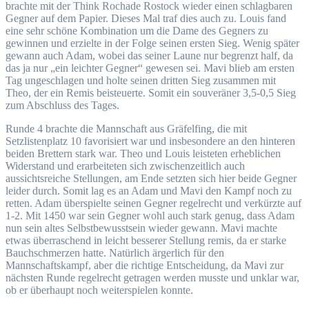
brachte mit der Think Rochade Rostock wieder einen schlagbaren
Gegner auf dem Papier. Dieses Mal traf dies auch zu. Louis fand
eine sehr schöne Kombination um die Dame des Gegners zu
gewinnen und erzielte in der Folge seinen ersten Sieg. Wenig später
gewann auch Adam, wobei das seiner Laune nur begrenzt half, da
das ja nur „ein leichter Gegner“ gewesen sei. Mavi blieb am ersten
Tag ungeschlagen und holte seinen dritten Sieg zusammen mit
Theo, der ein Remis beisteuerte. Somit ein souveräner 3,5-0,5 Sieg
zum Abschluss des Tages.
Runde 4 brachte die Mannschaft aus Gräfelfing, die mit
Setzlistenplatz 10 favorisiert war und insbesondere an den hinteren
beiden Brettern stark war. Theo und Louis leisteten erheblichen
Widerstand und erarbeiteten sich zwischenzeitlich auch
aussichtsreiche Stellungen, am Ende setzten sich hier beide Gegner
leider durch. Somit lag es an Adam und Mavi den Kampf noch zu
retten. Adam überspielte seinen Gegner regelrecht und verkürzte auf
1-2. Mit 1450 war sein Gegner wohl auch stark genug, dass Adam
nun sein altes Selbstbewusstsein wieder gewann. Mavi machte
etwas überraschend in leicht besserer Stellung remis, da er starke
Bauchschmerzen hatte. Natürlich ärgerlich für den
Mannschaftskampf, aber die richtige Entscheidung, da Mavi zur
nächsten Runde regelrecht getragen werden musste und unklar war,
ob er überhaupt noch weiterspielen konnte.