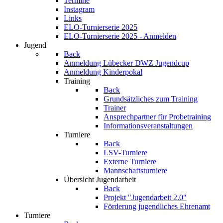
Termine
Instagram
Links
ELO-Turnierserie 2025
ELO-Turnierserie 2025 - Anmelden
Jugend
Back
Anmeldung Lübecker DWZ Jugendcup
Anmeldung Kinderpokal
Training
Back
Grundsätzliches zum Training
Trainer
Ansprechpartner für Probetraining
Informationsveranstaltungen
Turniere
Back
LSV-Turniere
Externe Turniere
Mannschaftsturniere
Übersicht Jugendarbeit
Back
Projekt "Jugendarbeit 2.0"
Förderung jugendliches Ehrenamt
Turniere