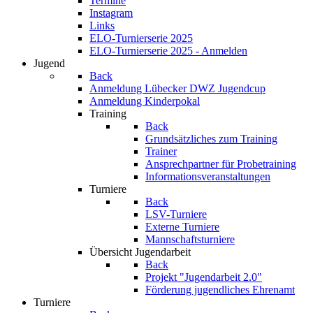
Termine
Instagram
Links
ELO-Turnierserie 2025
ELO-Turnierserie 2025 - Anmelden
Jugend
Back
Anmeldung Lübecker DWZ Jugendcup
Anmeldung Kinderpokal
Training
Back
Grundsätzliches zum Training
Trainer
Ansprechpartner für Probetraining
Informationsveranstaltungen
Turniere
Back
LSV-Turniere
Externe Turniere
Mannschaftsturniere
Übersicht Jugendarbeit
Back
Projekt "Jugendarbeit 2.0"
Förderung jugendliches Ehrenamt
Turniere