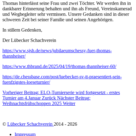
Thomas hinterlässt seine Frau und zwei Töchter. Wir werden ihn in
dankbarer Erinnerung behalten und ihn als Freund, Vereinskamerad
und Wegbegleiter sehr vermissen. Unsere Gedanken sind in dieser
schweren Zeit bei seiner Familie und seinen Angehörigen.
In stillem Gedenken,
Der Lübecker Schachverein
https://www.sjsh.de/news/jubilaeumschessy-fuer-thomas-
thannheiser/
https://www.thbrand.de/2025/04/19/thomas-thannheiser-60/
https://de.chessbase.com/post/luebecker-sv-tt-praesentiert-sein-
fuenfzigstes-loeseturnier/
Vorheriger Beitrag: ELO-Turnierserie wird fortgesetzt - erstes
Turnier am 4.Januar
Zurück
Nächster Beitrag:
Weihnachtsfrühschoppen 2025
Weiter
©
Lübecker Schachverein
2014 - 2026
Impressum