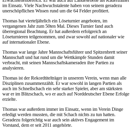
Erwachsenenbereich. Er war auch auf Landesebene als Kadertrainer
im Einsatz. Viele Nachwuchstalente haben von seinem geradezu
unerschöpflichen Wissen rund um die 64 Felder profitiert.
Thomas hat vierteljährlich ein Löseturnier angeboten, im
vergangenen Jahr zum 50ten Mal. Dieses Turnier fand auch
überregional Beachtung. Er hat außerdem erfolgreich an
Löseturnieren teilgenommen, und zwar sowohl auf nationaler wie
auf internationaler Ebene.
Thomas war lange Jahre Mannschaftsführer und Spitzenbrett seiner
Mannschaft und hat rund um die Wettkämpfe Stunden damit
verbracht, mit seinen Mannschaftskameraden ihre Partien zu
analysieren.
Thomas ist der Rekordtitelträger in unserem Verein, wenn man alle
Disziplinen zusammenzählt. Er war sowohl in langen Partien als
auch im Schnellschach ein sehr starker Spieler, aber am stärksten
war er im Blitzschach, wo er auch auf Norddeutscher Ebene Erfolge
erzielte.
Thomas war außerdem immer im Einsatz, wenn im Verein Dinge
erledigt werden mussten, die mit Schach nichts zu tun hatten.
Geradezu folgerichtig war auch sein aktives Engagement im
Vorstand, dem er seit 2011 angehörte.