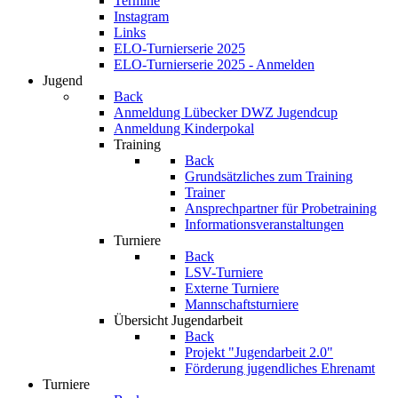
Termine
Instagram
Links
ELO-Turnierserie 2025
ELO-Turnierserie 2025 - Anmelden
Jugend
Back
Anmeldung Lübecker DWZ Jugendcup
Anmeldung Kinderpokal
Training
Back
Grundsätzliches zum Training
Trainer
Ansprechpartner für Probetraining
Informationsveranstaltungen
Turniere
Back
LSV-Turniere
Externe Turniere
Mannschaftsturniere
Übersicht Jugendarbeit
Back
Projekt "Jugendarbeit 2.0"
Förderung jugendliches Ehrenamt
Turniere