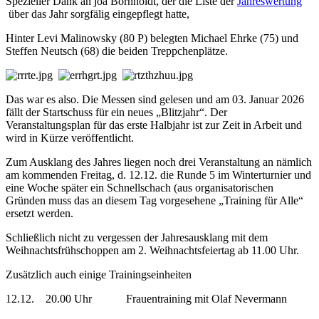
Spezieller Dank an joa Bornholdt, der die Liste der
Jahreswertung
über das Jahr sorgfälig eingepflegt hatte,
Hinter Levi Malinowsky (80 P) belegten Michael Ehrke (75) und
Steffen Neutsch (68) die beiden Treppchenplätze.
Das war es also. Die Messen sind gelesen und am 03. Januar 2026
fällt der Startschuss für ein neues „Blitzjahr“. Der
Veranstaltungsplan für das erste Halbjahr ist zur Zeit in Arbeit und
wird in Kürze veröffentlicht.
Zum Ausklang des Jahres liegen noch drei Veranstaltung an nämlich
am kommenden Freitag, d. 12.12. die Runde 5 im Winterturnier und
eine Woche später ein Schnellschach (aus organisatorischen
Gründen muss das an diesem Tag vorgesehene „Training für Alle“
ersetzt werden.
Schließlich nicht zu vergessen der Jahresausklang mit dem
Weihnachtsfrühschoppen am 2. Weihnachtsfeiertag ab 11.00 Uhr.
Zusätzlich auch einige Trainingseinheiten
12.12. 20.00 Uhr Frauentraining mit Olaf Nevermann