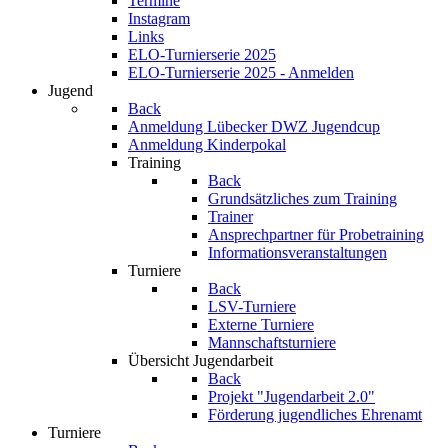
Termine
Instagram
Links
ELO-Turnierserie 2025
ELO-Turnierserie 2025 - Anmelden
Jugend
Back
Anmeldung Lübecker DWZ Jugendcup
Anmeldung Kinderpokal
Training
Back
Grundsätzliches zum Training
Trainer
Ansprechpartner für Probetraining
Informationsveranstaltungen
Turniere
Back
LSV-Turniere
Externe Turniere
Mannschaftsturniere
Übersicht Jugendarbeit
Back
Projekt "Jugendarbeit 2.0"
Förderung jugendliches Ehrenamt
Turniere