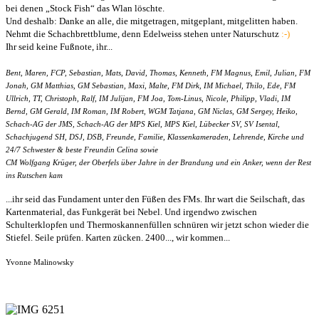
bei denen „Stock Fish“ das Wlan löschte.
Und deshalb: Danke an alle, die mitgetragen, mitgeplant, mitgelitten haben.
Nehmt die Schachbrettblume,
denn Edelweiss stehen unter Naturschutz
:-)
Ihr seid keine Fußnote, ihr...
Bent, Maren, FCP, Sebastian, Mats, David, Thomas, Kenneth, FM Magnus, Emil, Julian, FM
Jonah, GM Matthias, GM Sebastian, Maxi, Malte, FM Dirk, IM Michael, Thilo, Ede, FM
Ullrich, TT, Christoph, Ralf, IM Julijan, FM Joa, Tom-Linus, Nicole, Philipp, Vladi, IM
Bernd, GM Gerald, IM Roman, IM Robert, WGM Tatjana, GM Niclas, GM Sergey, Heiko,
Schach-AG der JMS, Schach-AG der MPS Kiel, MPS Kiel, Lübecker SV, SV Isental,
Schachjugend SH, DSJ, DSB, Freunde, Familie, Klassenkameraden, Lehrende, Kirche und
24/7 Schwester & beste Freundin Celina sowie
CM Wolfgang Krüger, der Oberfels über Jahre in der Brandung und ein Anker, wenn der Rest
ins Rutschen kam
...ihr seid das Fundament unter den Füßen des FMs. Ihr wart die Seilschaft, das
Kartenmaterial, das Funkgerät bei Nebel. Und irgendwo zwischen
Schulterklopfen und Thermoskannenfüllen schnüren wir jetzt schon wieder die
Stiefel. Seile prüfen. Karten zücken. 2400..., wir kommen...
Yvonne Malinowsky