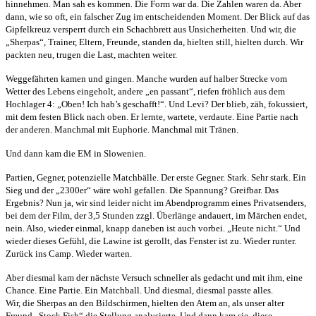
hinnehmen. Man sah es kommen. Die Form war da. Die Zahlen waren da. Aber
dann, wie so oft, ein falscher Zug im entscheidenden Moment. Der Blick auf das
Gipfelkreuz versperrt durch ein Schachbrett aus Unsicherheiten. Und wir, die
„Sherpas“, Trainer, Eltern, Freunde, standen da, hielten still, hielten durch. Wir
packten neu, trugen die Last, machten weiter.
Weggefährten kamen und gingen. Manche wurden auf halber Strecke vom
Wetter des Lebens eingeholt, andere „en passant“, riefen fröhlich aus dem
Hochlager 4: „Oben! Ich hab’s geschafft!“. Und Levi? Der blieb, zäh, fokussiert,
mit dem festen Blick nach oben. Er lernte, wartete, verdaute. Eine Partie nach
der anderen. Manchmal mit Euphorie. Manchmal mit Tränen.
Und dann kam die EM in Slowenien.
Partien, Gegner, potenzielle Matchbälle. Der erste Gegner. Stark. Sehr stark. Ein
Sieg und der „2300er“ wäre wohl gefallen. Die Spannung? Greifbar. Das
Ergebnis? Nun ja, wir sind leider nicht im Abendprogramm eines Privatsenders,
bei dem der Film, der 3,5 Stunden zzgl. Überlänge andauert, im Märchen endet,
nein. Also, wieder einmal, knapp daneben ist auch vorbei. „Heute nicht.“ Und
wieder dieses Gefühl, die Lawine ist gerollt, das Fenster ist zu. Wieder runter.
Zurück ins Camp. Wieder warten.
Aber diesmal kam der nächste Versuch schneller als gedacht und mit ihm, eine
Chance. Eine Partie. Ein Matchball. Und diesmal, diesmal passte alles.
Wir, die Sherpas an den Bildschirmen, hielten den Atem an, als unser alter
Freund „Stock Fish“ die Stellung analysierte. Und dann kam sie, diese