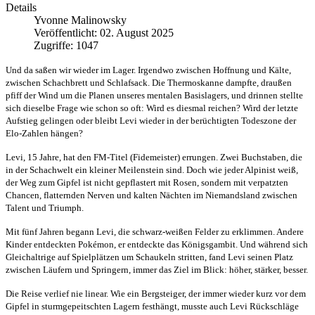
Details
Yvonne Malinowsky
Veröffentlicht: 02. August 2025
Zugriffe: 1047
Und da saßen wir wieder im Lager. Irgendwo zwischen Hoffnung und Kälte,
zwischen Schachbrett und Schlafsack. Die Thermoskanne dampfte, draußen
pfiff der Wind um die Planen unseres mentalen Basislagers, und drinnen stellte
sich dieselbe Frage wie schon so oft: Wird es diesmal reichen? Wird der letzte
Aufstieg gelingen oder bleibt Levi wieder in der berüchtigten Todeszone der
Elo-Zahlen hängen?
Levi, 15 Jahre, hat den FM-Titel (Fidemeister) errungen. Zwei Buchstaben, die
in der Schachwelt ein kleiner Meilenstein sind. Doch wie jeder Alpinist weiß,
der Weg zum Gipfel ist nicht gepflastert mit Rosen, sondern mit verpatzten
Chancen, flatternden Nerven und kalten Nächten im Niemandsland zwischen
Talent und Triumph.
Mit fünf Jahren begann Levi, die schwarz-weißen Felder zu erklimmen. Andere
Kinder entdeckten Pokémon, er entdeckte das Königsgambit. Und während sich
Gleichaltrige auf Spielplätzen um Schaukeln stritten, fand Levi seinen Platz
zwischen Läufern und Springern, immer das Ziel im Blick: höher, stärker, besser.
Die Reise verlief nie linear. Wie ein Bergsteiger, der immer wieder kurz vor dem
Gipfel in sturmgepeitschten Lagern festhängt, musste auch Levi Rückschläge