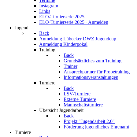
Termine
Instagram
Links
ELO-Turnierserie 2025
ELO-Turnierserie 2025 - Anmelden
Jugend
Back
Anmeldung Lübecker DWZ Jugendcup
Anmeldung Kinderpokal
Training
Back
Grundsätzliches zum Training
Trainer
Ansprechpartner für Probetraining
Informationsveranstaltungen
Turniere
Back
LSV-Turniere
Externe Turniere
Mannschaftsturniere
Übersicht Jugendarbeit
Back
Projekt "Jugendarbeit 2.0"
Förderung jugendliches Ehrenamt
Turniere