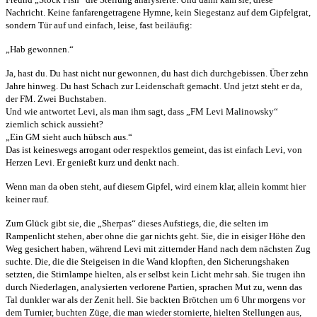
Nachricht. Keine fanfarengetragene Hymne, kein Siegestanz auf dem Gipfelgrat,
sondern Tür auf und einfach, leise, fast beiläufig:
„Hab gewonnen.“
Ja, hast du. Du hast nicht nur gewonnen, du hast dich durchgebissen. Über zehn
Jahre hinweg. Du hast Schach zur Leidenschaft gemacht. Und jetzt steht er da,
der FM. Zwei Buchstaben.
Und wie antwortet Levi, als man ihm sagt, dass „FM Levi Malinowsky“
ziemlich schick aussieht?
„Ein GM sieht auch hübsch aus.“
Das ist keineswegs arrogant oder respektlos gemeint, das ist einfach Levi, von
Herzen Levi. Er genießt kurz und denkt nach.
Wenn man da oben steht, auf diesem Gipfel, wird einem klar, allein kommt hier
keiner rauf.
Zum Glück gibt sie, die „Sherpas“ dieses Aufstiegs, die, die selten im
Rampenlicht stehen, aber ohne die gar nichts geht. Sie, die in eisiger Höhe den
Weg gesichert haben, während Levi mit zitternder Hand nach dem nächsten Zug
suchte. Die, die die Steigeisen in die Wand klopften, den Sicherungshaken
setzten, die Stirnlampe hielten, als er selbst kein Licht mehr sah. Sie trugen ihn
durch Niederlagen, analysierten verlorene Partien, sprachen Mut zu, wenn das
Tal dunkler war als der Zenit hell. Sie backten Brötchen um 6 Uhr morgens vor
dem Turnier, buchten Züge, die man wieder stornierte, hielten Stellungen aus,