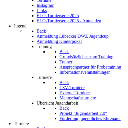
Termine
Instagram
Links
ELO-Turnierserie 2025
ELO-Turnierserie 2025 - Anmelden
Jugend
Back
Anmeldung Lübecker DWZ Jugendcup
Anmeldung Kinderpokal
Training
Back
Grundsätzliches zum Training
Trainer
Ansprechpartner für Probetraining
Informationsveranstaltungen
Turniere
Back
LSV-Turniere
Externe Turniere
Mannschaftsturniere
Übersicht Jugendarbeit
Back
Projekt "Jugendarbeit 2.0"
Förderung jugendliches Ehrenamt
Turniere