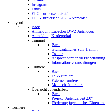
Termine
Instagram
Links
ELO-Turnierserie 2025
ELO-Turnierserie 2025 - Anmelden
Jugend
Back
Anmeldung Lübecker DWZ Jugendcup
Anmeldung Kinderpokal
Training
Back
Grundsätzliches zum Training
Trainer
Ansprechpartner für Probetraining
Informationsveranstaltungen
Turniere
Back
LSV-Turniere
Externe Turniere
Mannschaftsturniere
Übersicht Jugendarbeit
Back
Projekt "Jugendarbeit 2.0"
Förderung jugendliches Ehrenamt
Turniere