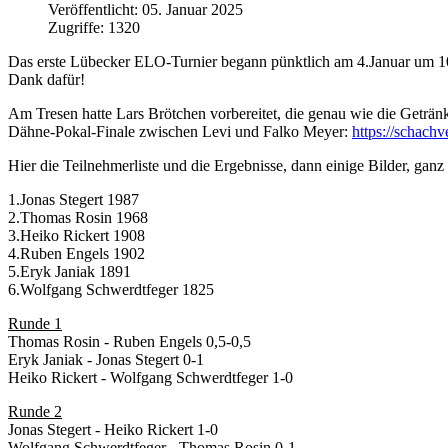
Veröffentlicht: 05. Januar 2025
Zugriffe: 1320
Das erste Lübecker ELO-Turnier begann pünktlich am 4.Januar um 10 
Dank dafür!
Am Tresen hatte Lars Brötchen vorbereitet, die genau wie die Geträn
Dähne-Pokal-Finale zwischen Levi und Falko Meyer:
https://schach
Hier die Teilnehmerliste und die Ergebnisse, dann einige Bilder, ganz 
1.Jonas Stegert 1987
2.Thomas Rosin 1968
3.Heiko Rickert 1908
4.Ruben Engels 1902
5.Eryk Janiak 1891
6.Wolfgang Schwerdtfeger 1825
Runde 1
Thomas Rosin - Ruben Engels 0,5-0,5
Eryk Janiak - Jonas Stegert 0-1
Heiko Rickert - Wolfgang Schwerdtfeger 1-0
Runde 2
Jonas Stegert - Heiko Rickert 1-0
Wolfgang Schwerdtfeger - Thomas Rosin 0-1