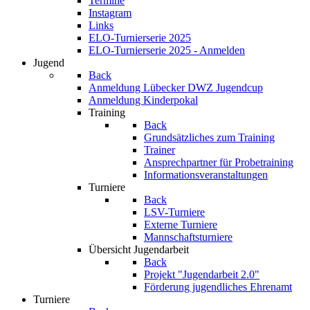
Termine
Instagram
Links
ELO-Turnierserie 2025
ELO-Turnierserie 2025 - Anmelden
Jugend
Back
Anmeldung Lübecker DWZ Jugendcup
Anmeldung Kinderpokal
Training
Back
Grundsätzliches zum Training
Trainer
Ansprechpartner für Probetraining
Informationsveranstaltungen
Turniere
Back
LSV-Turniere
Externe Turniere
Mannschaftsturniere
Übersicht Jugendarbeit
Back
Projekt "Jugendarbeit 2.0"
Förderung jugendliches Ehrenamt
Turniere