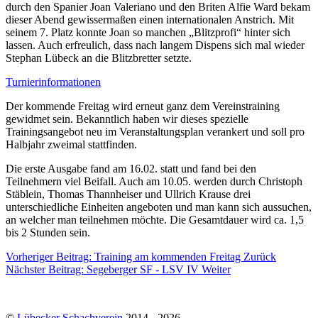
durch den Spanier Joan Valeriano und den Briten Alfie Ward bekam
dieser Abend gewissermaßen einen internationalen Anstrich. Mit
seinem 7. Platz konnte Joan so manchen „Blitzprofi“ hinter sich
lassen. Auch erfreulich, dass nach langem Dispens sich mal wieder
Stephan Lübeck an die Blitzbretter setzte.
Turnierinformationen
Der kommende Freitag wird erneut ganz dem Vereinstraining
gewidmet sein. Bekanntlich haben wir dieses spezielle
Trainingsangebot neu im Veranstaltungsplan verankert und soll pro
Halbjahr zweimal stattfinden.
Die erste Ausgabe fand am 16.02. statt und fand bei den
Teilnehmern viel Beifall. Auch am 10.05. werden durch Christoph
Stäblein, Thomas Thannheiser und Ullrich Krause drei
unterschiedliche Einheiten angeboten und man kann sich aussuchen,
an welcher man teilnehmen möchte. Die Gesamtdauer wird ca. 1,5
bis 2 Stunden sein.
Vorheriger Beitrag: Training am kommenden Freitag
Zurück
Nächster Beitrag: Segeberger SF - LSV IV
Weiter
©
Lübecker Schachverein
2014 - 2026