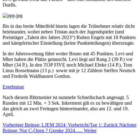
Duells.
Bis in das breite Mittelfeld hinein lagen die Teilnehmer relativ dicht
beieinander, wobei neben Tristan auch der Jugendspieler (und
Preisträger „Talent des Jahres 2023“) Ruben Engels mit 18 Punkten
und kämpferischer Einstellung (keine Punkteteilungen) überzeugte.
In der Jahreswertung führt weiter Bruno mit 45 Punkten. Levi und
Mher haben die Plätze getauscht. Levi liegt auf Rang 2 (39 P.) vor
Mher (34 P.). In den TOP FIVE noch Michael Ehrke (14 P.), Tom
Linus Bosselmann (13 p.) sowie mit je 12 Zählern Steffen Neutsch
und Frederik Waldhausen Gordon.
Ergebnisse
Nach diesem Blitzturnier ist nunmehr Schnellschach angesagt. 5
Runden mit 12 Min. + 3 Sek. Inkrement gilt es zu bewältigen und
das gleich an zwei Freitagen hintereinander, also am 12. und 19.
April.
Vorheriger Beitrag: LJEM 2024: Vorbericht/Tag 1:
Zurück
Nächster
Beitrag: Nur C-Open ? Grenke 2024......
Weiter