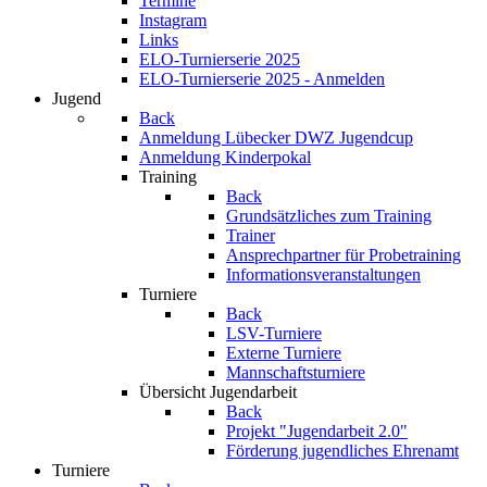
Termine
Instagram
Links
ELO-Turnierserie 2025
ELO-Turnierserie 2025 - Anmelden
Jugend
Back
Anmeldung Lübecker DWZ Jugendcup
Anmeldung Kinderpokal
Training
Back
Grundsätzliches zum Training
Trainer
Ansprechpartner für Probetraining
Informationsveranstaltungen
Turniere
Back
LSV-Turniere
Externe Turniere
Mannschaftsturniere
Übersicht Jugendarbeit
Back
Projekt "Jugendarbeit 2.0"
Förderung jugendliches Ehrenamt
Turniere