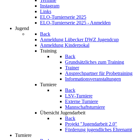
Termine
Instagram
Links
ELO-Turnierserie 2025
ELO-Turnierserie 2025 - Anmelden
Jugend
Back
Anmeldung Lübecker DWZ Jugendcup
Anmeldung Kinderpokal
Training
Back
Grundsätzliches zum Training
Trainer
Ansprechpartner für Probetraining
Informationsveranstaltungen
Turniere
Back
LSV-Turniere
Externe Turniere
Mannschaftsturniere
Übersicht Jugendarbeit
Back
Projekt "Jugendarbeit 2.0"
Förderung jugendliches Ehrenamt
Turniere