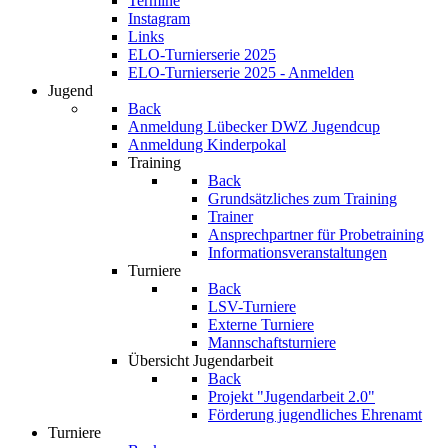
Termine
Instagram
Links
ELO-Turnierserie 2025
ELO-Turnierserie 2025 - Anmelden
Jugend
Back
Anmeldung Lübecker DWZ Jugendcup
Anmeldung Kinderpokal
Training
Back
Grundsätzliches zum Training
Trainer
Ansprechpartner für Probetraining
Informationsveranstaltungen
Turniere
Back
LSV-Turniere
Externe Turniere
Mannschaftsturniere
Übersicht Jugendarbeit
Back
Projekt "Jugendarbeit 2.0"
Förderung jugendliches Ehrenamt
Turniere