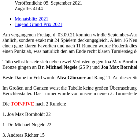
Veröffentlicht: 05. September 2021
Zugriffe: 4144
Monatsblitz 2021
Jugend Grand-Prix 2021
Am vergangenen Freitag, d. 03.09.21 konnten wir die September-Ausg
ähnlich, sondern exakt mit 24 Spielern deckungsgleich. Allein 16 Ne
einen ganz klaren Favoriten und nach 11 Runden wurde Frederik diese
einen Punkt ab, was natürlich den am Ende recht klaren Turniersieg d
Thilo selbst leistete sich neben zwei Verlusten gegen Joa Max Bornh
Bronze gingen an
Dr. Michael Negele
(25 P.) und
Joa Max Bornho
Beste Dame im Feld wurde
Alva Glinzner
auf Rang 11. An dieser Ste
Im Großen und Ganzen weist die Tabelle keine großen Überraschungen
Berichterstatter. Das Turnier wurde von unserem neuen 2. Turnierle
Die
TOP-FIVE
nach 2 Runden:
1. Joa Max Bornholdt 22
1. Dr. Michael Negele 22
3. Andreas Richter 15