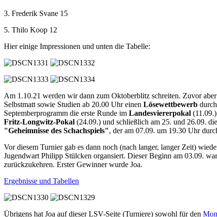
3. Frederik Svane 15
5. Thilo Koop 12
Hier einige Impressionen und unten die Tabelle:
Am 1.10.21 werden wir dann zum Oktoberblitz schreiten. Zuvor aber h
Selbstmatt sowie Studien ab 20.00 Uhr einen
Lösewettbewerb
durchf
Septemberprogramm die erste Runde im
Landesviererpokal
(11.09.)
Fritz-Longwitz-Pokal
(24.09.) und schließlich am 25. und 26.09. di
"Geheimnisse des Schachspiels"
, der am 07.09. um 19.30 Uhr dur
Vor diesem Turnier gab es dann noch (nach langer, langer Zeit) wiede
Jugendwart Philipp Stülcken organsiert. Dieser Beginn am 03.09. w
zurückzukehren. Erster Gewinner wurde Joa.
Ergebnisse und Tabellen
Übrigens hat Joa auf dieser LSV-Seite (Turniere) sowohl für den
Mona