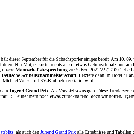
ält dieser September für die Schachsporler einiges bereit. Am 10. 09.
ühren. Nur Mut, es kostet nichts ausser etwas Gehirnschmalz und am End
, unsere
Mannschaft
sbesprechung
zur Saison 2021/22 (17.09.), die
L
e
Deutsche Schnellschachmeisterschaft
. Letztere dann im Hotel "Han
ch Michael Weiss im LSV-Klubheim gestartet wird.
r ein
Jugend Grand Prix.
Als Vorspiel sozusagen. Diese Turnierserie w
ar mit 15 Teilnehmern noch etwas zurückhaltend, doch wir hoffen, irg
tsblitz
als auch den
Jugend Grand Prix
alle Ergebnisse und Tabellen 