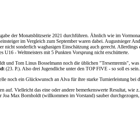
abe der Monatsblitzserie 2021 durchführen. Ähnlich wie im Vormonat 
ueinsteiger im Vergleich zum September waren dabei. Augustsieger Andr
r nicht sonderlich waghasigen Einschätzung auch gerecht. Allerdings 
es U16 - Weltmeisters mit 5 Punkten Vorsprung nicht erschütterte.
oldt und Tom Linus Bosselmann noch die üblichen "Tresemremis", was i
ld
t (23. P.). Also drei Jugendliche unter den TOP FIVE - so soll es sein.
lle noch ein Glückwunsch an Alva für ihre starke Turnierleistung bei 
 auf. Vielleicht das eine oder andere bemerkenswerte Resultat, wie 
iter Joa Max Bornholdt (willkommen im Vorstand) sauber durchgezogen,