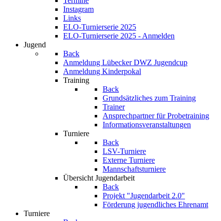
Termine
Instagram
Links
ELO-Turnierserie 2025
ELO-Turnierserie 2025 - Anmelden
Jugend
Back
Anmeldung Lübecker DWZ Jugendcup
Anmeldung Kinderpokal
Training
Back
Grundsätzliches zum Training
Trainer
Ansprechpartner für Probetraining
Informationsveranstaltungen
Turniere
Back
LSV-Turniere
Externe Turniere
Mannschaftsturniere
Übersicht Jugendarbeit
Back
Projekt "Jugendarbeit 2.0"
Förderung jugendliches Ehrenamt
Turniere