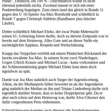
Punkt". Dennoch, ein 100 % - Durchmarsch wurde es nicht
(diesmal jedenfalls nicht). Zweimal musste er sich mit einer
Punkteteilung begnügen. Zum einen (und das gleich in Runde 1)
gegen den U 16-Spieler Joa Max Bornholdt und schließlich in
Runde 7 gegen Christoph Stäblein (Randbauer plus falscher
Läufer).
Dritter schließlich Michael Ehrke, der zwar Punkt Mitternacht
seinen 61. Geburstag feiern durfte, doch zu diesem Zeitpunkt war er
bereits auf dem Heimweg. Alles Gute und an dieser Stelle ein
nachträglicher Applaus, Respekt und Wertschätzung.
Knapp das Treppchen verfehlt mit einem Pünktchen Rückstand der
bereits erwähnte Joa Max. In seinem Score zwei Niederlagen.
Gegen Ullrich Krause und Michael Lucas - kann vorkommen und
der Schlussrundensieg gegen Michael Ehrke kam dann doch
irgendwie zu spät.
Damit war Joa Max natürlich auch Sieger der Jugendwertung.
Allein, da der Medianpreis höher bewertet ist als der Jugendpreis
ging natürlich der Median an ihn und Tristan Lindenberg durfte sich
eigentlich darüber freuen, dass es keine Doppelpreise gibt. Da er
aber auch schon auf dem Heimweg war, durfte Alva Glinzner den
dafür vorgesehenen Preis einheimsen.
Erfreulicherweise konnten auch diesmal alle Sonderkategorien