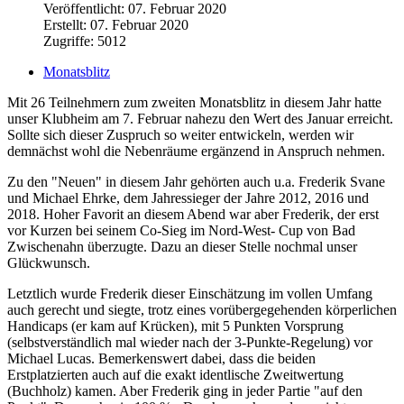
Veröffentlicht: 07. Februar 2020
Erstellt: 07. Februar 2020
Zugriffe: 5012
Monatsblitz
Mit 26 Teilnehmern zum zweiten Monatsblitz in diesem Jahr hatte
unser Klubheim am 7. Februar nahezu den Wert des Januar erreicht.
Sollte sich dieser Zuspruch so weiter entwickeln, werden wir
demnächst wohl die Nebenräume ergänzend in Anspruch nehmen.
Zu den "Neuen" in diesem Jahr gehörten auch u.a. Frederik Svane
und Michael Ehrke, dem Jahressieger der Jahre 2012, 2016 und
2018. Hoher Favorit an diesem Abend war aber Frederik, der erst
vor Kurzen bei seinem Co-Sieg im Nord-West- Cup von Bad
Zwischenahn überzugte. Dazu an dieser Stelle nochmal unser
Glückwunsch.
Letztlich wurde Frederik dieser Einschätzung im vollen Umfang
auch gerecht und siegte, trotz eines vorübergegehenden körperlichen
Handicaps (er kam auf Krücken), mit 5 Punkten Vorsprung
(selbstverständlich mal wieder nach der 3-Punkte-Regelung) vor
Michael Lucas. Bemerkenswert dabei, dass die beiden
Erstplatzierten auch auf die exakt identlische Zweitwertung
(Buchholz) kamen. Aber Frederik ging in jeder Partie "auf den